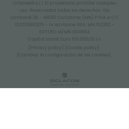
Orlandelli s.r.l. El propietario prohíbe cualquier
uso. Reservados todos los derechos. Via
Lombardi 26 - 46010 Curtatone (MN) P.IVA e C.F.
01333580205 - nr iscrizione REA: MN 152392 -
ESTERO M/MN 004894
Capital social: Euro 100.000,00 i.v.
[Privacy policy]
[Cookie policy]
[Cambiar la configuración de las cookies]