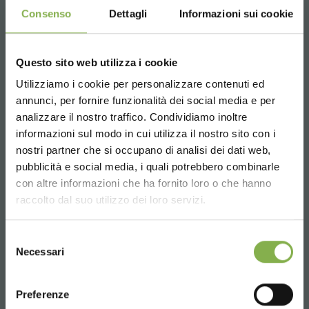
Consenso
Dettagli
Informazioni sui cookie
Teléfono
Questo sito web utilizza i cookie
De lunes a viernes
Utilizziamo i cookie per personalizzare contenuti ed
¡ENTRA EN NUESTRO
08:30 - 13:00
annunci, per fornire funzionalità dei social media e per
MUNDO!
14:00 - 18:30
analizzare il nostro traffico. Condividiamo inoltre
+39 0376 960311
informazioni sul modo in cui utilizza il nostro sito con i
Un pequeño detalle para ti...
nostri partner che si occupano di analisi dei dati web,
pubblicità e social media, i quali potrebbero combinarle
Choose the country you are in and your
con altre informazioni che ha fornito loro o che hanno
5 % de descuento
en tu primer pedido *
language for a better browsing experience
SERVICIOS
raccolto dal suo utilizzo dei loro servizi.
2 % de descuento siempre
en todas tus
compras futuras *
UNITED STATES
Envío gratis
en compras superiores a
Selezione
Necessari
15.000 €
del
consenso
Noticias y novedades
en primicia
ENGLISH
(selecciona la opción Newsletter durante el
Preferenze
Más de 40 años de experiencia
registro)