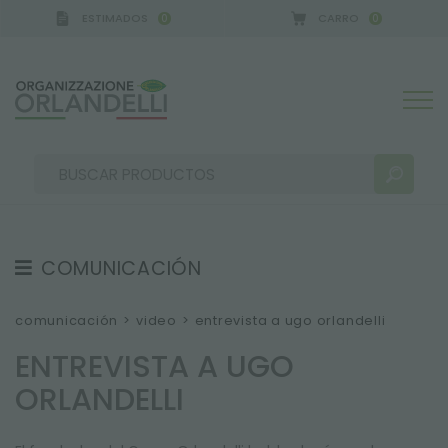
ESTIMADOS
CARRO
0
0
CA GERMANY - SPONSOR
-
del 16/08/2026 al 22/0
COMUNICACIÓN
RESULTADOS DE LA BÚSQUEDA:
Ordenar por:
TESTIMONIOS
comunicación
>
video
>
entrevista a ugo orlandelli
NEWS
ENTREVISTA A UGO
VIDEO
ORLANDELLI
CATÁLOGOS
MÁS RESULTADOS PARA USTED: