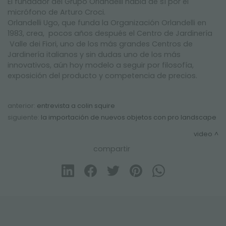
El fundador del Grupo Orlandelli habla de sí por el
NEWSLETTER
micrófono de Arturo Croci.
Orlandelli Ugo, que funda la Organización Orlandelli en
1983, crea, pocos años después el Centro de Jardinería
Valle dei Fiori, uno de los más grandes Centros de
Jardinería italianos y sin dudas uno de los más
innovativos, aún hoy modelo a seguir por filosofía,
exposición del producto y competencia de precios.
anterior:
entrevista a colin squire
siguiente:
la importación de nuevos objetos con pro landscape
video
compartir