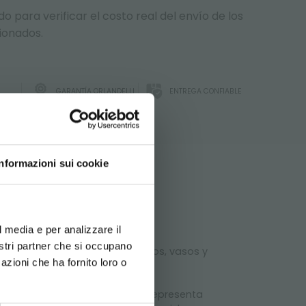
 para verificar el costo real del envío de los
ionados.
GARANTÍA ORLANDELLI
ENTREGA CONFIABLE
DO!
Informazioni sui cookie
ICA
d your language
erience
rgar la
*
l media e per analizzare il
nostri partner che si occupano
s complementarios como mantillos, vasos y
azioni che ha fornito loro o
Newsletter
nto de venta. Esta composición representa