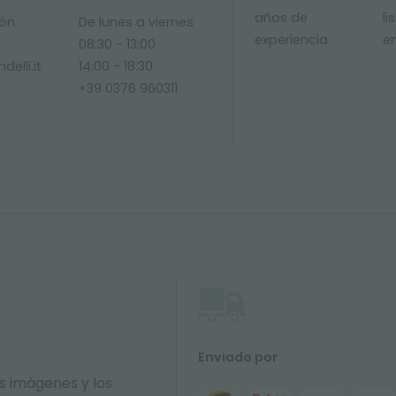
años de
li
ión
De lunes a viernes
experiencia
e
08:30 - 13:00
delli.it
14:00 - 18:30
+39 0376 960311
Enviado por
s imágenes y los