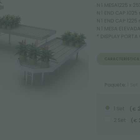
N 1 MESA1225 x 
N 1 END CAP 102
N 1 END CAP 122
N 1 MESA ELEVAD
* DISPLAY PORTA
CARACTERÍSTICA
Paquete:
1 Set
1 Set
(
€
2 Set
(
€