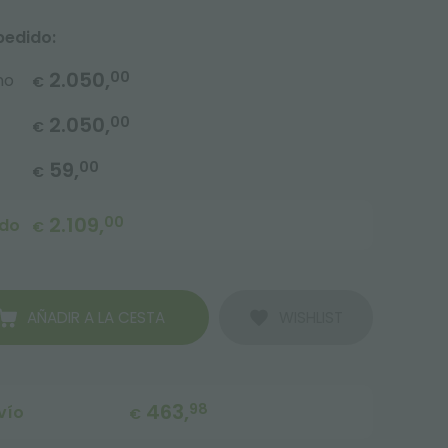
pedido:
2.050,
00
no
€
2.050,
00
€
59,
00
€
2.109,
00
ido
€
AÑADIR A LA CESTA
WISHLIST
463,
98
vío
€