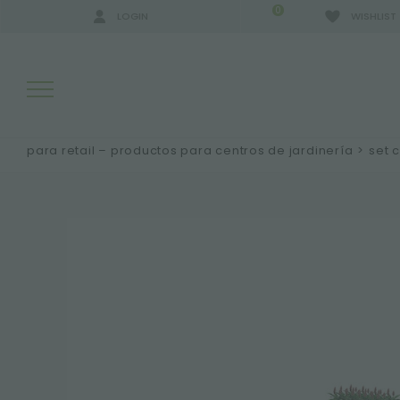
0
LOGIN
WISHLIST
para retail – productos para centros de jardinería
>
set c
RESULTADOS DE LA BÚSQUEDA:
MÁS RESULTADOS PARA USTED: