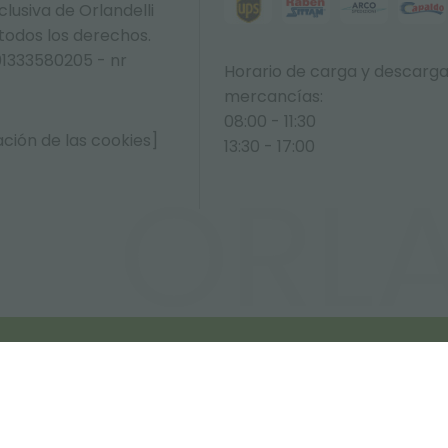
lusiva de Orlandelli
 todos los derechos.
01333580205 - nr
Horario de carga y descarg
mercancías:
08:00 - 11:30
ción de las cookies]
13:30 - 17:00