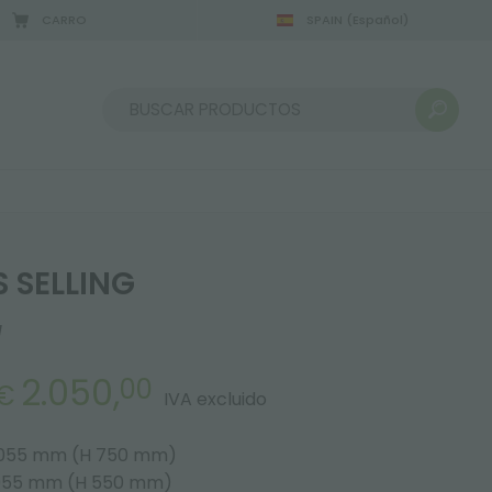
CARRO
SPAIN
(Español)
Ordenar por:
 SELLING
1
2.050,
00
€
IVA excluido
 2055 mm (H 750 mm)
2055 mm (H 550 mm)