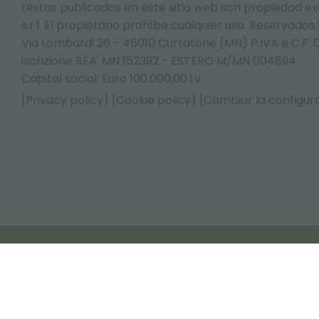
textos publicados en este sitio web son propiedad exc
s.r.l. El propietario prohíbe cualquier uso. Reservados
Via Lombardi 26 - 46010 Curtatone (MN) P.IVA e C.F. 
iscrizione REA: MN 152392 - ESTERO M/MN 004894
Capital social: Euro 100.000,00 i.v.
[Privacy policy]
[Cookie policy]
[Cambiar la configura