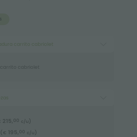
S
dura carrito cabriolet
arrito cabriolet
ezas
215,
00
)
€
c/u
195,
00
(
)
€
c/u