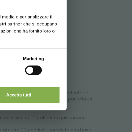
d your language
erience
rgar la
*
l media e per analizzare il
nostri partner che si occupano
azioni che ha fornito loro o
Newsletter
Marketing
ión de un sistema de inclinación patentado
Accetta tutti
 de clic para abrir/cerrar, esta pantalla es
nterna y externa. Totalmente galvanizado.
 ir al carro DC cabriolet completo con base