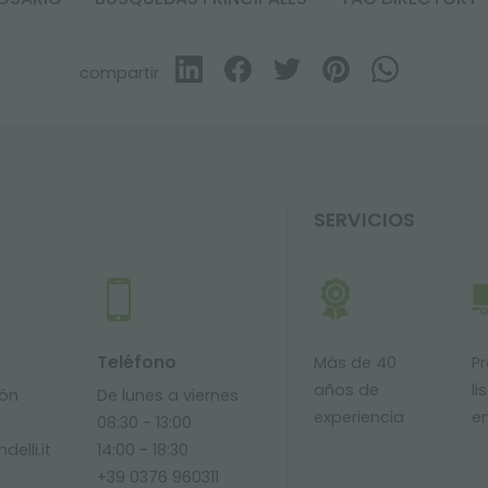
compartir
SERVICIOS
Teléfono
Más de 40
P
años de
li
ión
De lunes a viernes
experiencia
e
08:30 - 13:00
delli.it
14:00 - 18:30
+39 0376 960311