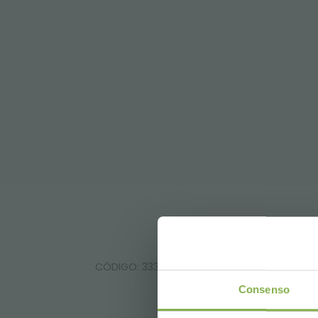
¡E
CÓDIGO: 33300160
Consenso
DE