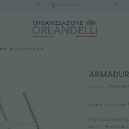
0
0
ESTIMADOS
IGCA GERMANY - SPONSOR
-
del 16/08/2026 al 2
dura carrito cabriolet
ARMADURA
Código:
33300160
precio cada uno
El kit cabriolet 
cierre. Se excluye