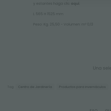
y estantes haga clic
aquí
.
L 565 H 1525 mm
Peso: Kg. 25,50 - Volumen: m³ 0,13
Una sele
Tag:
Centro de Jardinería
Productos para invernáculos
FAQ
GL