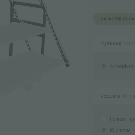
CARACTERÍSTICA
Optional:
Arma
Armadura c
Paquete:
10 pi
1 pieza
(
10 piezas