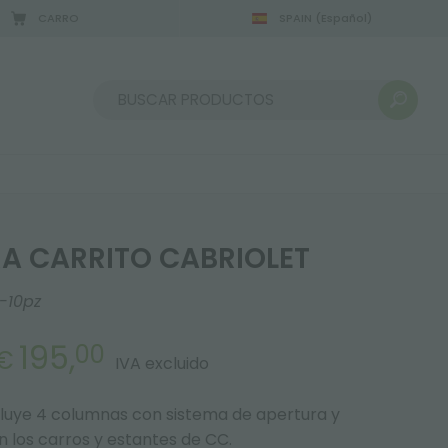
CARRO
SPAIN
(Español)
2/08/2026
Ordenar por:
 CARRITO CABRIOLET
-10pz
195,
00
€
IVA excluido
incluye 4 columnas con sistema de apertura y
n los carros y estantes de CC.