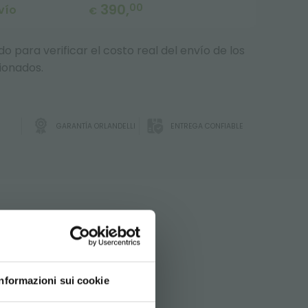
390,
00
vío
€
 para verificar el costo real del envío de los
ionados.
GARANTÍA ORLANDELLI
ENTREGA CONFIABLE
DO!
Informazioni sui cookie
ICA