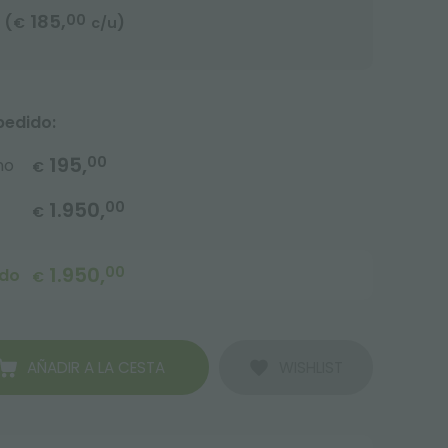
185,
00
(
)
€
c/u
pedido:
195,
00
no
€
1.950,
00
€
1.950,
00
ido
€
AÑADIR A LA CESTA
WISHLIST