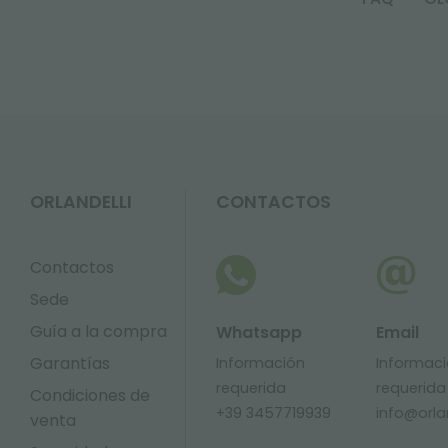
ORLANDELLI
CONTACTOS
Contactos
Sede
Guía a la compra
Whatsapp
Email
Garantías
Información
Informac
requerida
requerida
Condiciones de
+39 3457719939
info@orlan
venta