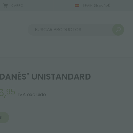
CARRO
SPAIN
(Español)
Ordenar por:
"DANÉS" UNISTANDARD
6,
95
IVA excluido
S