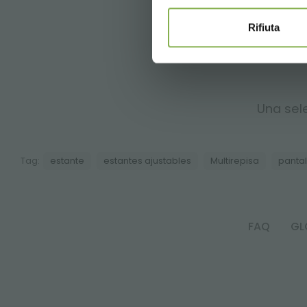
Rifiuta
Una sele
Tag:
estante
estantes ajustables
Multirepisa
pantal
FAQ
GL