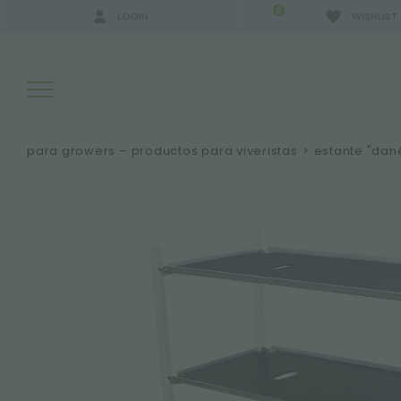
0
LOGIN
WISHLIST
para growers – productos para viveristas
>
estante "dan
RESULTADOS DE LA BÚSQUEDA:
MÁS RESULTADOS PARA USTED: