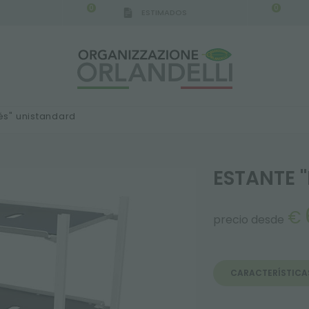
0
0
ESTIMADOS
és" unistandard
ESTANTE 
€
precio desde
CARACTERÍSTICA