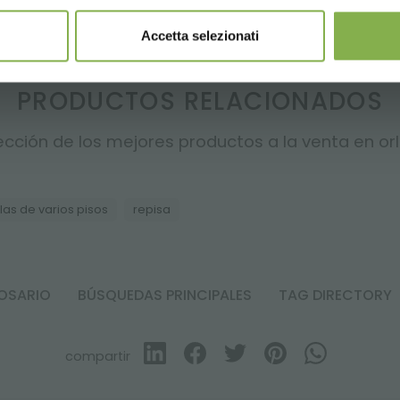
Accetta selezionati
PRODUCTOS RELACIONADOS
cción de los mejores productos a la venta en orla
las de varios pisos
repisa
OSARIO
BÚSQUEDAS PRINCIPALES
TAG DIRECTORY
compartir