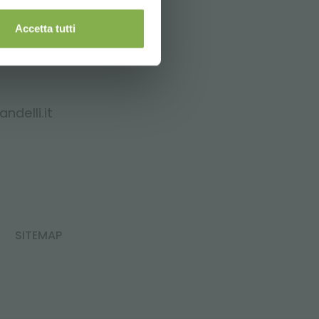
Accetta tutti
ndelli.it
SITEMAP