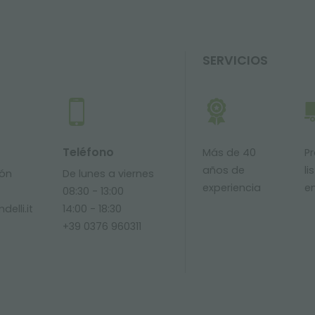
SERVICIOS
Teléfono
Más de 40
P
años de
li
ión
De lunes a viernes
experiencia
e
08:30 - 13:00
delli.it
14:00 - 18:30
+39 0376 960311