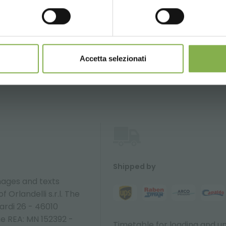
14:00 - 18:30
+39 0376 960311
Accetta selezionati
Shipped by
ages and texts
 Orlandelli s.r.l. The
ardi 26 - 46010
ne REA: MN 152392 -
Timetable for loading and u