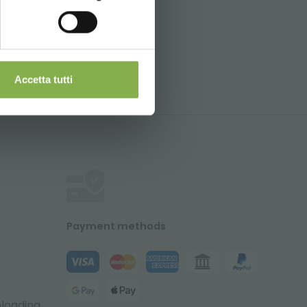
Accetta tutti
Payment methods
nloading