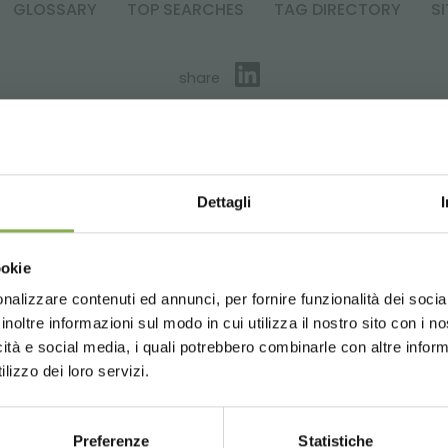
GLOSSARY
TOP SEARCHES
TAG DIRECTORY
S
share
Dettagli
SERVICES
Choose the country you are in an
ookie
for a better browsing exp
nalizzare contenuti ed annunci, per fornire funzionalità dei socia
inoltre informazioni sul modo in cui utilizza il nostro sito con i 
Phone
Over 40 years
P
icità e social media, i quali potrebbero combinarle con altre inform
UNITED STATES
ENGLISH
of experience
fo
lizzo dei loro servizi.
From monday to
friday
li.it
08:30 - 13:00
Preferenze
Statistiche
CONTINUE