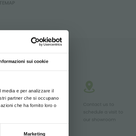
ITEMAP
Informazioni sui cookie
d your language
erience
l media e per analizzare il
nostri partner che si occupano
roducts ready
Customized
Contact us to
azioni che ha fornito loro o
r delivery
projects for
schedule a visit to
plant and
our showroom
flower sales
Marketing
areas