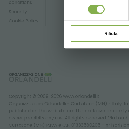
conditions
consenso
Security
Cookie Policy
Rifiuta
Copyright © 2009-2026 www.orlandelli.it
Organizzazione Orlandelli - Curtatone (MN) - Italy.
Im
published on this website are the exclusive property of
owner prohibits any use. All rights reserved. Via Lomb
Curtatone (MN) P.IVA e C.F. 01333580205 - nr iscrizio