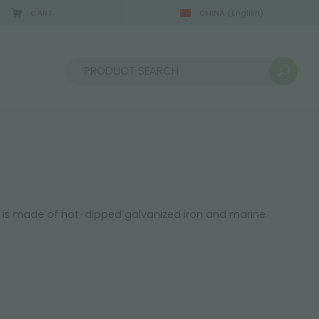
CART
CHINA
(English)
08/22/2026
Sort by:
 It is made of hot-dipped galvanized iron and marine