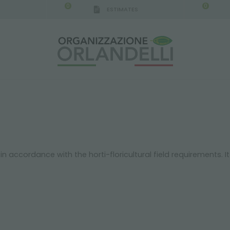
0
0
ESTIMATES
IGCA GERMANY - SPONSOR
-
from 08/16/2026 to 
 in accordance with the horti-floricultural field requirements.