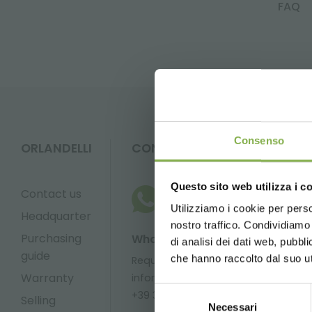
FAQ
Consenso
ORLANDELLI
CONTACTS
Questo sito web utilizza i c
Contact us
Utilizziamo i cookie per perso
Headquarter
nostro traffico. Condividiamo 
Purchasing
Whatsapp
Email
di analisi dei dati web, pubbl
guide
che hanno raccolto dal suo uti
Request
Request
Warranty
information
information
Selezione
+39 3457719939
info@orlandel
Selling
Necessari
del