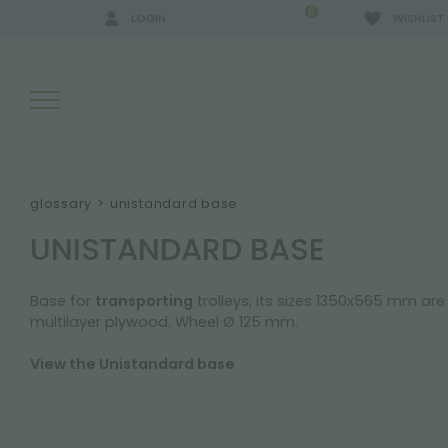
0
LOGIN
WISHLIST
SEARCH RESULTS:
glossary
>
unistandard base
UNISTANDARD BASE
MORE RESULTS FOR YOU:
Base for
transporting
trolleys; its sizes 1350x565 mm are
multilayer plywood. Wheel Ø 125 mm.
View the Unistandard base