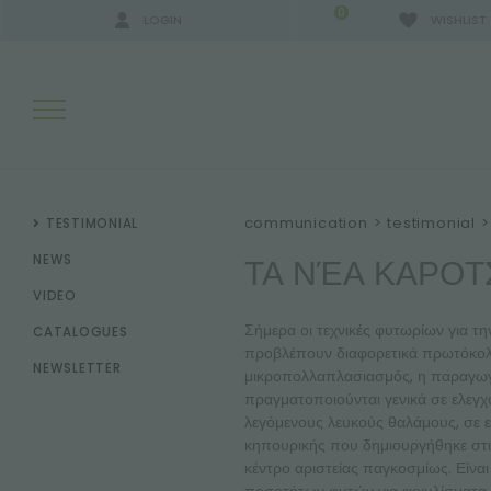
0
LOGIN
WISHLIST
SEARCH RESULTS:
communication
>
testimonial
>
TESTIMONIAL
ΤΑ ΝΈΑ ΚΑΡΟΤ
NEWS
VIDEO
MORE RESULTS FOR YOU:
Σήμερα οι τεχνικές φυτωρίων για τ
CATALOGUES
προβλέπουν διαφορετικά πρωτόκολλα
NEWSLETTER
μικροπολλαπλασιασμός, η παραγωγή
πραγματοποιούνται γενικά σε ελεγχ
λεγόμενους λευκούς θαλάμους, σε ε
κηπουρικής που δημιουργήθηκε στι
κέντρο αριστείας παγκοσμίως. Είνα