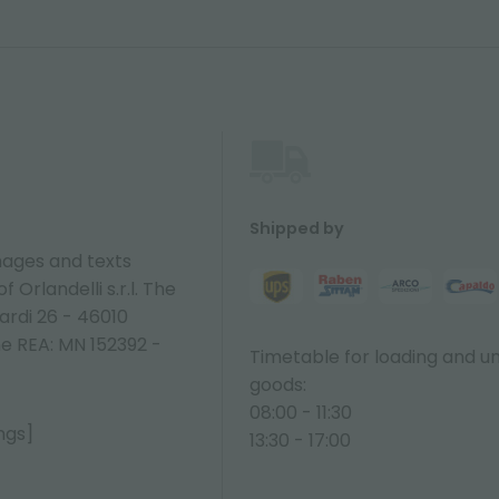
Shipped by
ages and texts
 Orlandelli s.r.l. The
ardi 26 - 46010
ne REA: MN 152392 -
Timetable for loading and u
goods:
08:00 - 11:30
ngs]
13:30 - 17:00