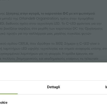
ενης
ζήτησης στην αγορά, το καροτσάκι DC με κιτ φωτισμού
 μεταξύ της Orlandelli Organization, ηγέτη στην προμήθεια
ED, διεθνούς ηγέτη στην τεχνολογία LED. Το C-LED φρόντισε για την
ου βασίζεται ακριβώς στα μεγέθη των καροτσιών DC της Οργάνωσης
νικό προϊόν για την καλλιέργεια μιας μεγάλης ποικιλίας φυτών.
νικού ομίλου CEFLA, που ιδρύθηκε το 1932. Σήμερα η C-LED είναι ο
ωγή λαμπτήρων LED υψηλής τεχνολογίας και σημείο αναφοράς επίσης στ
υγκεκριμένων λαμπτήρων για τη γεωργία. Η ομάδα έρευνας και
 πολλούς βιομηχανικούς και ακαδημαϊκούς εταίρους τα τελευταία
ιθμες δοκιμές σε ελεγχόμενο περιβάλλον και στον τομέα με ιδιώτες,
όκολλο φωτισμού για νεαρά κηπευτικά αποστάγματα.
Μεταβείτε στον
Dettagli
Choose the country you are in an
ookie
for a better browsing exp