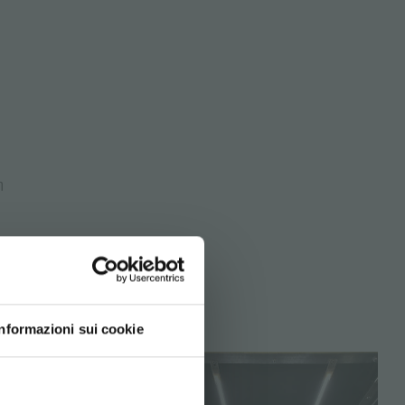
η
Informazioni sui cookie
d your language
erience