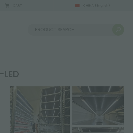
CART
CHINA
(English)
08/22/2026
Sort by:
-LED
ς