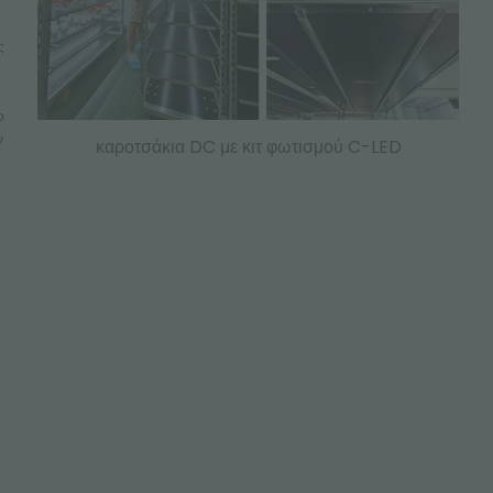
ς
ο
ν
καροτσάκια DC με κιτ φωτισμού C-LED