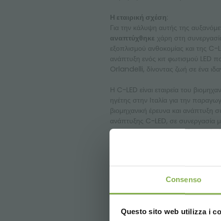
Η εταιρική σχέση
:
Για την κάλυψη αυτής της αυξανόμ
αναπτύχθηκε
χάρη στη συνεργασία
εξοπλισμού ανθοκομίας και της C-L
ανάπτυξη ενός κιτ φωτισμού LED π
Orlandelli, δίνοντας ζωή σε ένα ιδα
Η C-LED είναι εταιρεία του βιομηχα
ηγέτης στην Ιταλία για την παραγ
βιομηχανική έρευνα και ανάπτυξη σ
ανάπτυξης C-LED, σε συνεργασία με
χρόνια έχει πραγματοποιήσει πολυάρ
προκειμένου να καθορίσει το πρωτ
ιστότοπο C-led
Consenso
Questo sito web utilizza i c