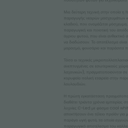
ποσοτήτων φυτών για εκχυλίσματα 
Μια δεύτερη τεχνική στην οποία η Ι
παραγωγής νεαρών μοσχευμάτων κηπ
κλαδιού, που ονομάζεται μόσχευμα, 
παραγωγική και ποιοτική του απόδ
άγριου φυτού, που είναι ανθεκτικό
να διαδώσουν. Το αποτέλεσμα είναι
μαρασμό, φουσάριο και παράσιτα π
Τόσο οι τεχνικές μικροπολλαπλασια
ανεπτυγμένες σε εσωτερικούς χώρο
λαχανικών), πραγματοποιούνται σε 
κορυφαία ιταλική εταιρεία στην πα
λουλουδιών.
Η πρώτη εγκατάσταση πραγματοποι
διαθέτει τριάντα χρόνια εμπειρίας
λυχνίες C-Led με φάσμα cool whit
αποκτήσουν ένα τέλειο προϊόν για 
παράγει υγιή φυτά, τα οποία εγγυών
παραγωγικό αποτέλεσμα του καλλιε