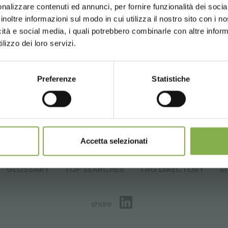
nalizzare contenuti ed annunci, per fornire funzionalità dei socia
inoltre informazioni sul modo in cui utilizza il nostro sito con i 
icità e social media, i quali potrebbero combinarle con altre inform
UNITED STATES
ENGLISH
lizzo dei loro servizi.
Preferenze
Statistiche
CONTINUE
m kit de luzes c-led
Accetta selezionati
el c-led
GLOSSARY
TOP SEARCHES
TAG DIRECTORY
S
share