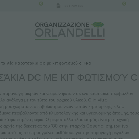
0
0
ESTIMATES
IGCA GERMANY - SPONSOR
-
from 08/16/2026 to 
τα νέα καροτσάκια dc με κιτ φωτισμού c-led
ΣΆΚΙΑ DC ΜΕ ΚΙΤ ΦΩΤΙΣΜΟΎ C
ην παραγωγή μικρών και νεαρών φυτών σε ένα εσωτερικό περιβάλλον
 ανάλογα με τον τύπο του αρχικού υλικού. Ο in vitro
 μοσχευμάτων, ο εμβολιασμός νέων φυτών κηπουρικής, κ.λπ.,
όμενα περιβάλλοντα από κλιματολογικής και υγειονομικής άποψης, του
ιδικά φωτισμένα ράφια. Ο μικροπολλαπλασιασμός είναι μια τεχνική
ς αρχές της δεκαετίας του '80 στην επαρχία Cesena, σήμερα ένα
ι μια από τις πιο προηγμένες μεθόδους για την παραγωγή μεγάλων