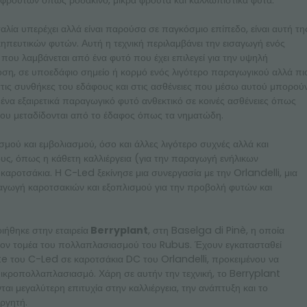
φρούτων όπως ροδάκινο, μικρά φρούτα και καλλωπιστικά φυτά.
ταλία υπερέχει αλλά είναι παρούσα σε παγκόσμιο επίπεδο, είναι αυτή τη
ευτικών φυτών. Αυτή η τεχνική περιλαμβάνει την εισαγωγή ενός
που λαμβάνεται από ένα φυτό που έχει επιλεγεί για την υψηλή
οση, σε υποεδάφιο σημείο ή κορμό ενός λιγότερο παραγωγικού αλλά πι
 στις συνθήκες του εδάφους και στις ασθένειες που μέσω αυτού μπορού
 ένα εξαιρετικά παραγωγικό φυτό ανθεκτικό σε κοινές ασθένειες όπως
ου μεταδίδονται από το έδαφος όπως τα νηματώδη.
σμού και εμβολιασμού, όσο και άλλες λιγότερο συχνές αλλά και
υς, όπως η κάθετη καλλιέργεια (για την παραγωγή ενήλικων
καροτσάκια. Η C-Led ξεκίνησε μια συνεργασία με την Orlandelli, μια
ραγωγή καροτσακιών και εξοπλισμού για την προβολή φυτών και
ήθηκε στην εταιρεία
Berryplant
, στη Baselga di Pinè, η οποία
 στον τομέα του πολλαπλασιασμού του Rubus. Έχουν εγκατασταθεί
e του C-Led σε καροτσάκια DC του Orlandelli, προκειμένου να
μικροπολλαπλασιασμό. Χάρη σε αυτήν την τεχνική, το Berryplant
ται μεγαλύτερη επιτυχία στην καλλιέργεια, την ανάπτυξη και το
ργητή.