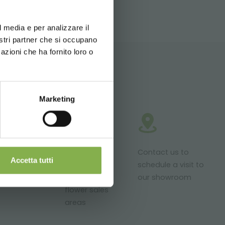
d your language
erience
l media e per analizzare il
nostri partner che si occupano
azioni che ha fornito loro o
Marketing
roducts ready
Customized
Contact us to
Accetta tutti
r delivery
projects for
schedule a visit to
plant and
our showroom
flower sales
areas