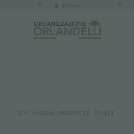
0
0
ESTIMATES
IGCA GERMANY - SPONSOR
-
from 08/16/2026 to 
CATALOGO, PRODUCTS: PALLET