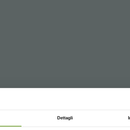
Dettagli
GLOSSARY
TOP SEARCHES
TAG DIRECTORY
S