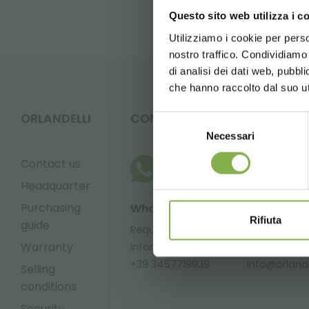
Questo sito web utilizza i c
Utilizziamo i cookie per perso
nostro traffico. Condividiamo 
di analisi dei dati web, pubbl
che hanno raccolto dal suo uti
ORLANDELLI
CONTACTS
Selezione
Necessari
del
consenso
Contact us
Headquarter
Purchasing
Whatsapp
Email
Rifiuta
guide
Request
Request
Warranty
information
information
+39 3457719939
info@orlandel
Selling
conditions
Security