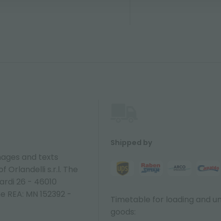
Shipped by
ages and texts
 Orlandelli s.r.l. The
ardi 26 - 46010
ne REA: MN 152392 -
Timetable for loading and u
goods: