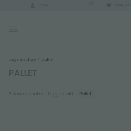
0
LOGIN
WISHLIST
SEARCH RESULTS:
tag directory
>
pallet
PALLET
MORE RESULTS FOR YOU:
Below all content tagged with:
Pallet