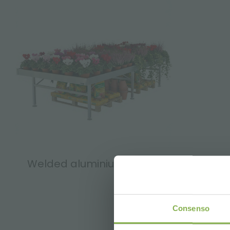
Welded aluminium bench
Consenso
FAQ