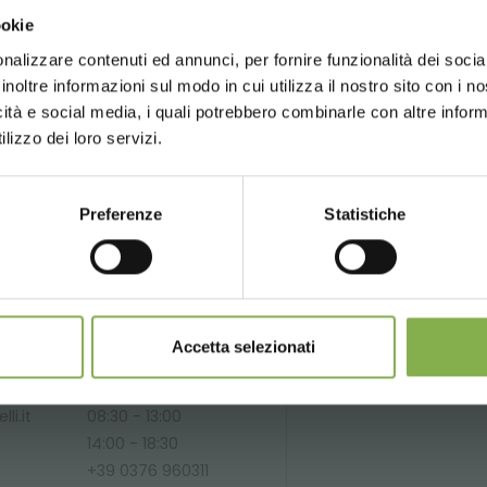
Choose the country you are in an
ookie
for a better browsing exp
share
nalizzare contenuti ed annunci, per fornire funzionalità dei socia
inoltre informazioni sul modo in cui utilizza il nostro sito con i 
icità e social media, i quali potrebbero combinarle con altre inform
UNITED STATES
ENGLISH
lizzo dei loro servizi.
SERVICES
Preferenze
Statistiche
CONTINUE
Phone
Over 40 years
P
Accetta selezionati
of experience
fo
From monday to
friday
li.it
08:30 - 13:00
14:00 - 18:30
+39 0376 960311