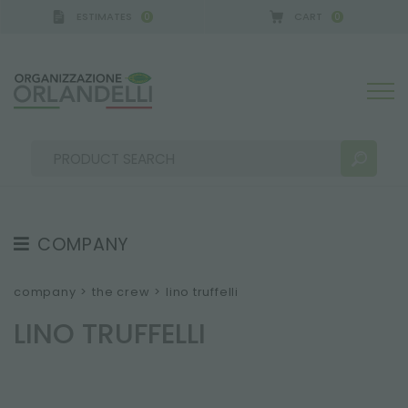
ESTIMATES
CART
0
0
COMPANY
SEARCH RESULTS:
Sort by:
ABOUT US
company
>
the crew
>
lino truffelli
THE CREW
LINO TRUFFELLI
JOB OPPORTUNITIES
SUSTAINABILITY
MORE RESULTS FOR YOU: