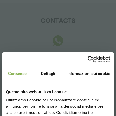
CONTACTS
Whatsapp
Request information
+39 3457719939
Consenso
Dettagli
Informazioni sui cookie
Questo sito web utilizza i cookie
Utilizziamo i cookie per personalizzare contenuti ed
Email
annunci, per fornire funzionalità dei social media e per
analizzare il nostro traffico. Condividiamo inoltre
Request information