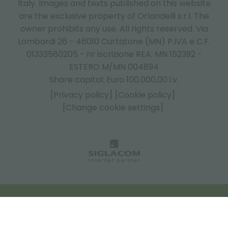
Italy.
Images and texts published on this website
are the exclusive property of Orlandelli s.r.l. The
owner prohibits any use. All rights reserved. Via
Lombardi 26 - 46010 Curtatone (MN) P.IVA e C.F.
01333580205 - nr iscrizione REA: MN 152392 -
ESTERO M/MN 004894
Share capital: Euro 100.000,00 i.v.
[Privacy policy]
[Cookie policy]
[Change cookie settings]