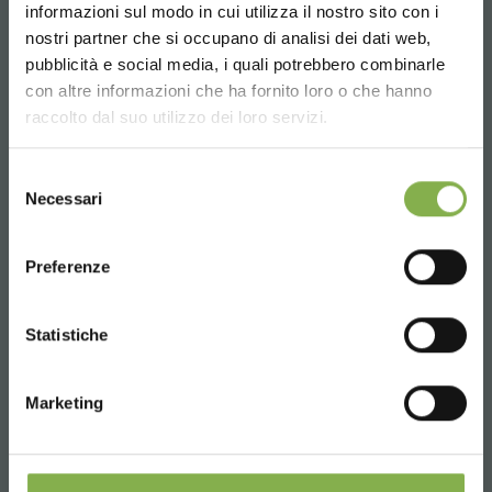
informazioni sul modo in cui utilizza il nostro sito con i
info@orlandelli.it
nostri partner che si occupano di analisi dei dati web,
pubblicità e social media, i quali potrebbero combinarle
Choose the country you are in and your
con altre informazioni che ha fornito loro o che hanno
language for a better browsing experience
raccolto dal suo utilizzo dei loro servizi.
UNITED STATES
Phone
Selezione
Necessari
del
From monday to friday
consenso
ENGLISH
08:30 - 13:00
14:00 - 18:30
Preferenze
+39 0376 960311
CONTINUE
Statistiche
SERVICES
Marketing