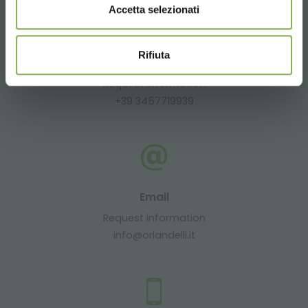
Accetta selezionati
Rifiuta
Whatsapp
Request information
+39 3457719939
Email
Request information
info@orlandelli.it