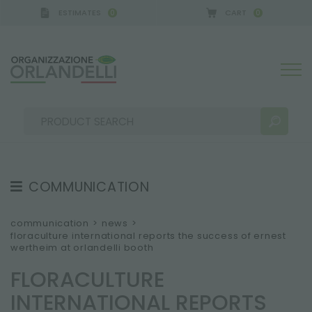
ESTIMATES
CART
0
0
 GERMANY - SPONSOR
-
from 08/16/2026 to 08/2
COMMUNICATION
SEARCH RESULTS:
Sort by:
TESTIMONIAL
communication
>
news
>
floraculture international reports the success of ernest
NEWS
wertheim at orlandelli booth
VIDEO
FLORACULTURE
CATALOGUES
MORE RESULTS FOR YOU:
INTERNATIONAL REPORTS