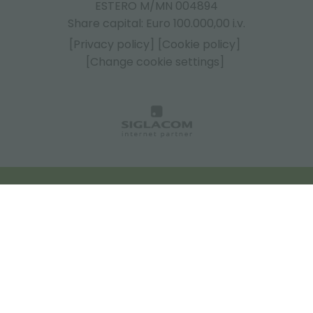
ESTERO M/MN 004894
Share capital: Euro 100.000,00 i.v.
[Privacy policy]
[Cookie policy]
[Change cookie settings]