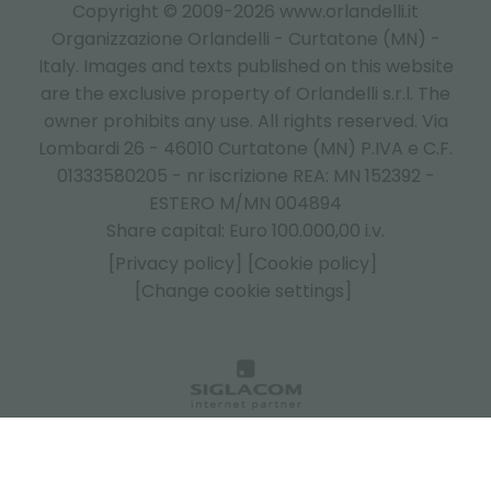
Copyright © 2009-2026 www.orlandelli.it
Organizzazione Orlandelli - Curtatone (MN) -
Italy.
Images and texts published on this website
are the exclusive property of Orlandelli s.r.l. The
owner prohibits any use. All rights reserved. Via
Lombardi 26 - 46010 Curtatone (MN) P.IVA e C.F.
01333580205 - nr iscrizione REA: MN 152392 -
ESTERO M/MN 004894
Share capital: Euro 100.000,00 i.v.
[Privacy policy]
[Cookie policy]
[Change cookie settings]