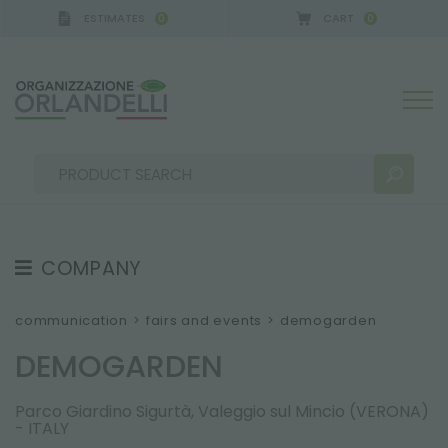
ESTIMATES
CART
0
0
CA GERMANY - SPONSOR
-
from 08/16/2026 to 08/
COMPANY
SEARCH RESULTS:
Sort by:
ABOUT US
communication
>
fairs and events
>
demogarden
THE CREW
DEMOGARDEN
JOB OPPORTUNITIES
Parco Giardino Sigurtà, Valeggio sul Mincio (VERONA)
SUSTAINABILITY
MORE RESULTS FOR YOU:
- ITALY