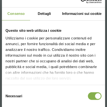
Email
Request information
Consenso
Dettagli
Informazioni sui cookie
info@orlandelli.it
Questo sito web utilizza i cookie
Utilizziamo i cookie per personalizzare contenuti ed
annunci, per fornire funzionalità dei social media e per
analizzare il nostro traffico. Condividiamo inoltre
Phone
informazioni sul modo in cui utilizza il nostro sito con i
From monday to friday
nostri partner che si occupano di analisi dei dati web,
08:30 - 13:00
pubblicità e social media, i quali potrebbero combinarle
14:00 - 18:30
Choose the country you are in and your
con altre informazioni che ha fornito loro o che hanno
language for a better browsing experience
+39 0376 960311
raccolto dal suo utilizzo dei loro servizi.
UNITED STATES
Selezione
Necessari
del
SERVICES
consenso
ENGLISH