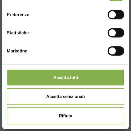
consenso
ENGLISH
Preferenze
CONTINUE
Statistiche
Marketing
Accetta tutti
Accetta selezionati
Modular wire-mesh with 2 shelves
Rifiuta