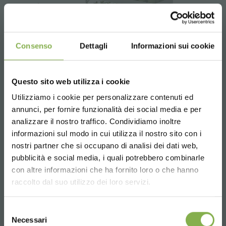
Consenso
Dettagli
Informazioni sui cookie
Questo sito web utilizza i cookie
Utilizziamo i cookie per personalizzare contenuti ed
annunci, per fornire funzionalità dei social media e per
analizzare il nostro traffico. Condividiamo inoltre
informazioni sul modo in cui utilizza il nostro sito con i
nostri partner che si occupano di analisi dei dati web,
pubblicità e social media, i quali potrebbero combinarle
Choose the country you are in and your
Flowered Gondola Set
con altre informazioni che ha fornito loro o che hanno
language for a better browsing experience
raccolto dal suo utilizzo dei loro servizi.
UNITED STATES
Selezione
Necessari
del