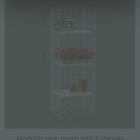
Modular wire-mesh with 3 shelves