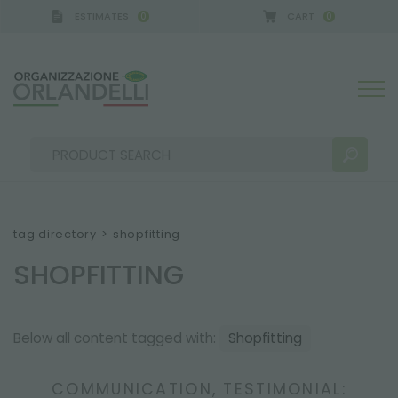
ESTIMATES
CART
0
0
NY - SPONSOR
-
from 08/16/2026 to 08/22/2026
tag directory
>
shopfitting
SHOPFITTING
SEARCH RESULTS:
Sort by:
Below all content tagged with:
Shopfitting
MORE RESULTS FOR YOU:
COMMUNICATION, TESTIMONIAL: