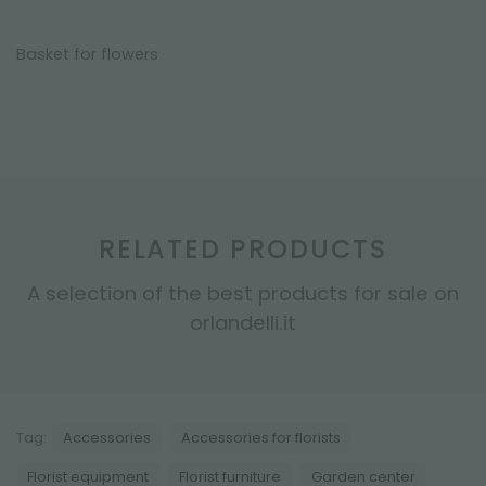
Basket for flowers
RELATED PRODUCTS
A selection of the best products for sale on
orlandelli.it
Tag:
Accessories
Accessories for florists
Florist equipment
Florist furniture
Garden center