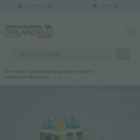
ESTIMATES
CART
0
0
A GERMANY - SPONSOR
-
from 08/16/2026 to 08/2
for retail – products for garden centers
>
basket for fertilizers
SEARCH RESULTS:
Sort by:
MORE RESULTS FOR YOU: