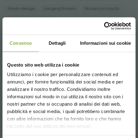
Green design
hanging flowers
Nursery products
...
Shopfitting
Shops
share
Consenso
Dettagli
Informazioni sui cookie
Questo sito web utilizza i cookie
Utilizziamo i cookie per personalizzare contenuti ed
annunci, per fornire funzionalità dei social media e per
DOWNLOAD
analizzare il nostro traffico. Condividiamo inoltre
CONTACTS
informazioni sul modo in cui utilizza il nostro sito con i
TECHNICAL DATA
nostri partner che si occupano di analisi dei dati web,
pubblicità e social media, i quali potrebbero combinarle
Choose the country you are in and your
con altre informazioni che ha fornito loro o che hanno
SHEET
language for a better browsing experience
raccolto dal suo utilizzo dei loro servizi.
Whatsapp