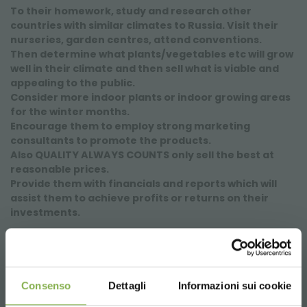
To their homework, study and research other
countries with similar climates to Russia. Visit their
nurseries, garden centres, attend conventions.
Then determine what plants/vegetables etc will grow
well in their climate and then sell what is viable and
appealing to the public.
Consider more indoor plants or indoor growing areas
for the winter months.
Encourage them to employ strong marketing
consultants to promote the products.
Also QUALITY ALWAYS COUNTS only sell the best at
reasonable prices.
Provide them with financials and reports which will
assist them to achieve profits or returns on their
investments.
Nick supo intuir cuáles categorías de mercaderías
daban mayor beneficio a sus haberes y en ellas ha
invertido.
Nick vio que con el humus podían tener márgenes muy
Consenso
Dettagli
Informazioni sui cookie
elevados. Invirtió en una fábrica para la producción del