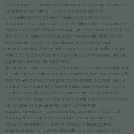
los Centros de Jardinería visitados estoy seguro que os
aburriría muchísimo. No nací para ser orador.
El pasado marzo gané un viaje a Inglaterra, nada
especial, un pasaje aéreo desde Milán a Londres puede
costar como €9.99 el caso que, siendo gratis decidí ir. En
realidad, lo sabráis todos, la primavera del 2013 nos la
recordaremos como una de las primaveras más
lluviosas de los últimos años por lo cual, en la Empresa
había poco para hacer y decidí ir a Londres para visitar
algunos Centros de Jardinería.
Me gustan muchísimo los Centros de Jardinería Ingleses,
id a visitarlos y mirad como se comportan los clientes. Es
curioso ver con cuanta pasión miran las plantas, leen y
piden informaciones y sobre todo, ¡compran! Eran las 2
de un martes lluvioso. El estacionamiento estaba lleno.
No concreté ninguna cita, sabía cuáles eran los Centros
de Jardinería que quería visitar y mientras
vagabundeabo en uno de estos, un señor anciano se
cerca y viéndome un poco perdido me preguntó
“¿puedo ayudarlo?” , sorprendido por la pregunta
respondí que no, que estaba allí solo por una visita y