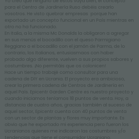
Yo creo que ninguno de estos vaya bien, el concepto
para el Centro de Jardinería Ruso debéis crearlo
vosotros. He visto quebrar empresas porque han
exportado un concepto funcional en un País mientras en
otro no ha funcionado.
En Italia, a la misma Mc Donalds la obligaron a agregar
en sus menús el bocadillo con el queso Parmigiano
Reggiano o el bocadillo con el jamón de Parma, de lo
contrario, los Italianos, entusiasmaos con haber
probado algo diferente, vuelven a sus propios sabores y
costumbres. ¡No permitáis que os colonicen!
Hace un tiempo trabajé como consultor para una
cadena de DIY en Ucrania. El proyecto era ambicioso,
crear la primera cadena de Centros de Jardinería en
aquel País. Epicentr Garden Centre es nuestro proyecto y
cuando iniciamos teníamos 18 puntos de venta. Hoy, a
distancia de cuatro años, gracias también al suceso de
aquel sector, Epicentr cuenta con 40 puntos de venta
con un sector de plantas y flores muy importante. Es
obvio que he exportado mi experiencia pero fueron los
Ucranianos quienes me indicaron las costumbres y/o
tendencias que tiene el consumidor Ucraniano.