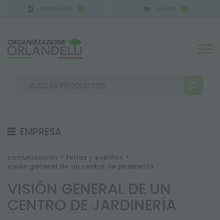
ESTIMADOS
CARRO
0
0
ERMANY - SPONSOR
-
del 16/08/2026 al 22/08/202
EMPRESA
RESULTADOS DE LA BÚSQUEDA:
Ordenar por:
SOBRE NOSOTROS
comunicación
>
ferias y eventos
>
visión general de un centro de jardinería
EQUIPO
VISIÓN GENERAL DE UN
TRABAJA CON NOSOTROS
CENTRO DE JARDINERÍA
SOSTENIBILIDAD
MÁS RESULTADOS PARA USTED: