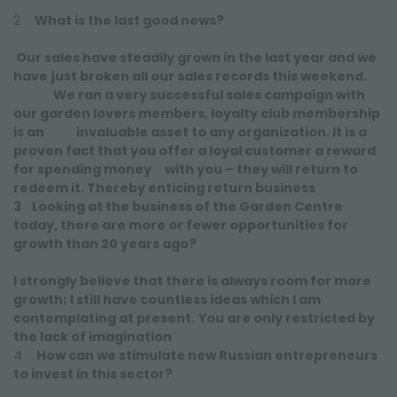
2
What is the last good news?
Our sales have steadily grown in the last year and we
have just broken all our sales records this weekend.
We ran a very successful sales campaign with
our garden lovers members, loyalty club membership
is an invaluable asset to any organization. It is a
proven fact that you offer a loyal customer a reward
for spending money with you – they will return to
redeem it. Thereby enticing return business
3 Looking at the business of the Garden Centre
today, there are more or fewer opportunities for
growth than 20 years ago?
I strongly believe that there is always room for more
growth; I still have countless ideas which I am
contemplating at present. You are only restricted by
the lack of imagination
4
How can we stimulate new Russian entrepreneurs
to invest in this sector?