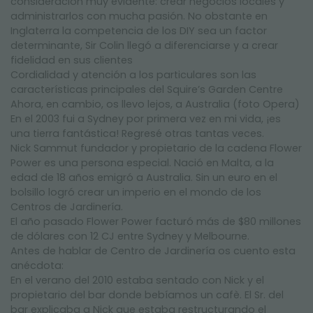
consideración muy evidente: crear negocios locales y
administrarlos con mucha pasión. No obstante en
Inglaterra la competencia de los DIY sea un factor
determinante, Sir Colin llegó a diferenciarse y a crear
fidelidad en sus clientes
Cordialidad y atención a los particulares son las
características principales del Squire’s Garden Centre
Ahora, en cambio, os llevo lejos, a Australia (foto Opera)
En el 2003 fui a Sydney por primera vez en mi vida, ¡es
una tierra fantástica! Regresé otras tantas veces.
Nick Sammut fundador y propietario de la cadena Flower
Power es una persona especial. Nació en Malta, a la
edad de 18 años emigró a Australia. Sin un euro en el
bolsillo logró crear un imperio en el mondo de los
Centros de Jardinería.
El año pasado Flower Power facturó más de $80 millones
de dólares con 12 CJ entre Sydney y Melbourne.
Antes de hablar de Centro de Jardinería os cuento esta
anécdota:
En el verano del 2010 estaba sentado con Nick y el
propietario del bar donde bebíamos un cafè. El Sr. del
bar explicaba a Nick que estaba restructurando el