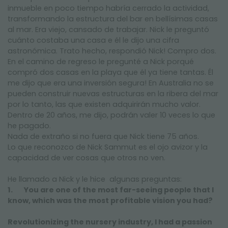
inmueble en poco tiempo habría cerrado la actividad,
transformando la estructura del bar en bellísimas casas
al mar. Era viejo, cansado de trabajar. Nick le preguntó
cuánto costaba una casa e él le dijo una cifra
astronómica. Trato hecho, respondió Nick! Compro dos.
En el camino de regreso le pregunté a Nick porqué
compró dos casas en la playa que él ya tiene tantas. Él
me dijo que era una inversión segura! En Australia no se
pueden construir nuevas estructuras en la ribera del mar
por lo tanto, las que existen adquirirán mucho valor.
Dentro de 20 años, me dijo, podrán valer 10 veces lo que
he pagado.
Nada de extraño si no fuera que Nick tiene 75 años.
Lo que reconozco de Nick Sammut es el ojo avizor y la
capacidad de ver cosas que otros no ven.
He llamado a Nick y le hice algunas preguntas:
1.
You are one of the most far-seeing people that I
know, which was the most profitable vision you had?
Revolutionizing the nursery industry, I had a passion