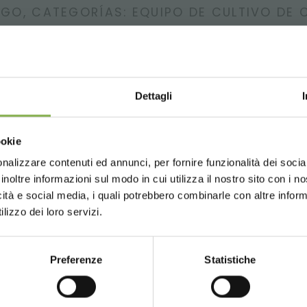
GO, CATEGORÍAS: EQUIPO DE CULTIVO DE
Dettagli
Choose the country you are in an
ookie
for a better browsing exp
nalizzare contenuti ed annunci, per fornire funzionalità dei socia
inoltre informazioni sul modo in cui utilizza il nostro sito con i 
icità e social media, i quali potrebbero combinarle con altre inform
UNITED STATES
ENGLISH
lizzo dei loro servizi.
OSARIO
BÚSQUEDAS PRINCIPALES
TAG DIRECTORY
Preferenze
Statistiche
CONTINUE
compartir