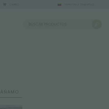
CARRO
VENEZUELA
(Español)
Ordenar por:
 CÁÑAMO