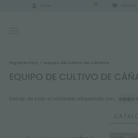
0
LOGIN
WISHLIST
RESULTADOS DE LA BÚSQUEDA:
tag directory
>
equipo de cultivo de cáñamo
EQUIPO DE CULTIVO DE CÁ
MÁS RESULTADOS PARA USTED:
Debajo de todo el contenido etiquetado con:
equipo 
CATALO