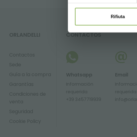
Rifiuta
ORLANDELLI
CONTACTOS
Contactos
Sede
Guía a la compra
Whatsapp
Email
Garantías
Información
Informac
requerida
requerida
Condiciones de
+39 3457719939
info@orlan
venta
Seguridad
Cookie Policy