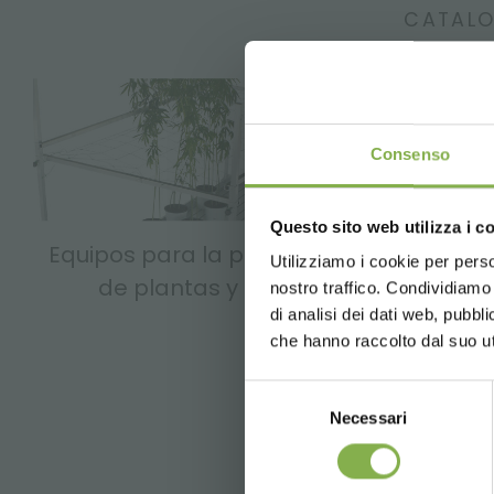
CATALO
Consenso
Questo sito web utilizza i c
Equipos para la producción
Utilizziamo i cookie per perso
de plantas y flores
nostro traffico. Condividiamo 
di analisi dei dati web, pubbl
che hanno raccolto dal suo uti
FAQ
GL
Selezione
Necessari
del
consenso