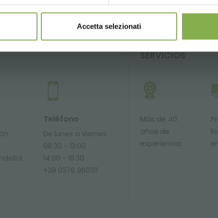
Accetta selezionati
SERVICIOS
Teléfono
Más de 40
P
años de
li
ión
De lunes a viernes
experiencia
e
08:30 - 13:00
delli.it
14:00 - 18:30
+39 0376 960311