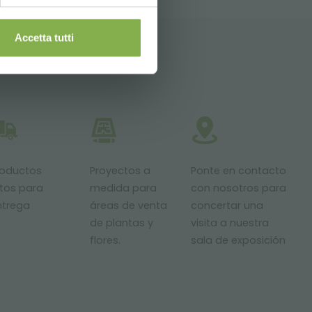
Accetta tutti
roductos
Proyectos a
Ponte en contacto
stos para
medida para
con nosotros para
ntrega
áreas de venta
concertar una
de plantas y
visita a nuestra
flores.
sala de exposición