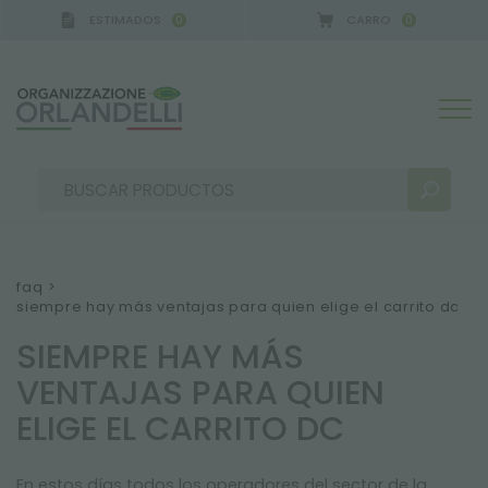
ESTIMADOS
CARRO
0
0
faq
>
siempre hay más ventajas para quien elige el carrito dc
RESULTADOS DE LA BÚSQUEDA:
Ordenar por:
SIEMPRE HAY MÁS
VENTAJAS PARA QUIEN
ELIGE EL CARRITO DC
MÁS RESULTADOS PARA USTED:
En estos días todos los operadores del sector de la