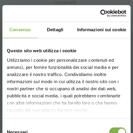
compartir
Consenso
Dettagli
Informazioni sui cookie
CONTACTOS
Questo sito web utilizza i cookie
Utilizziamo i cookie per personalizzare contenuti ed
annunci, per fornire funzionalità dei social media e per
analizzare il nostro traffico. Condividiamo inoltre
informazioni sul modo in cui utilizza il nostro sito con i
nostri partner che si occupano di analisi dei dati web,
Whatsapp
pubblicità e social media, i quali potrebbero combinarle
Información requerida
Choose the country you are in and your
con altre informazioni che ha fornito loro o che hanno
language for a better browsing experience
+39 3457719939
raccolto dal suo utilizzo dei loro servizi.
UNITED STATES
Selezione
Necessari