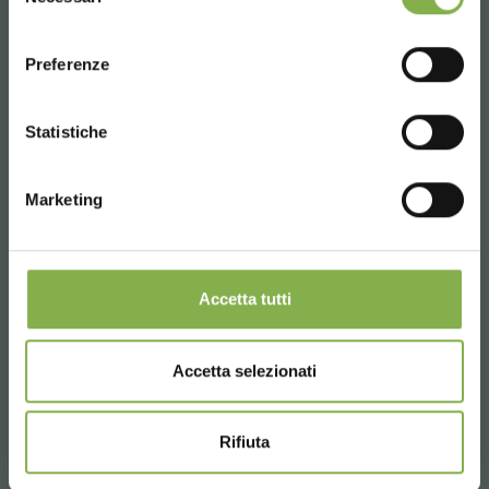
del
consenso
ENGLISH
Email
Preferenze
Información requerida
CONTINUE
info@orlandelli.it
Statistiche
Marketing
Teléfono
Accetta tutti
De lunes a viernes
08:30 - 13:00
14:00 - 18:30
Accetta selezionati
+39 0376 960311
Rifiuta