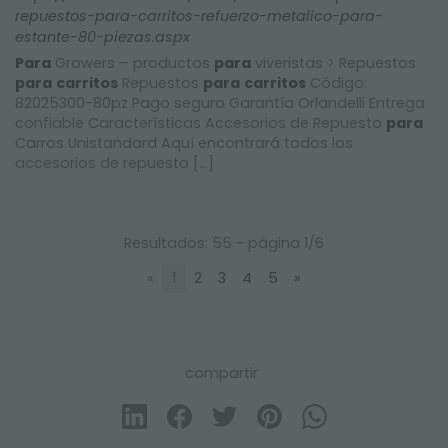
repuestos-para-carritos-refuerzo-metalico-para-
estante-80-piezas.aspx
Para
Growers – productos
para
viveristas > Repuestos
para
carritos
Repuestos
para
carritos
Código:
82025300-80pz Pago seguro Garantía Orlandelli Entrega
confiable Características Accesorios de Repuesto
para
Carros Unistandard Aquí encontrará todos los
accesorios de repuesto [...]
Resultados: 55 - página 1/6
«
1
2
3
4
5
»
compartir