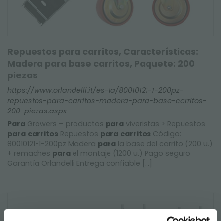
Repuestos para carritos, Características:
Madera para base carritos, Paquete: 200
piezas
https://www.orlandelli.it/es-la/80010121-1-200pz-
repuestos-para-carritos-madera-para-base-carritos-
200-piezas.aspx
Para
Growers – productos
para
viveristas > Repuestos
para
carritos
Repuestos
para
carritos
Código:
80010121-1-200pz Madera
para
la base del carrito (200 u.)
+ remaches
para
el montaje (1200 u.) Pago seguro
Garantía Orlandelli Entrega confiable [...]