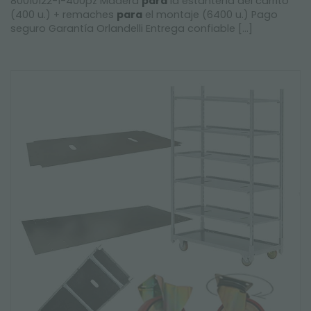
80010122-1-400pz Madera
para
la estantería del carrito
(400 u.) + remaches
para
el montaje (6400 u.) Pago
seguro Garantía Orlandelli Entrega confiable [...]