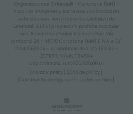
Organizzazione Orlandelli - Curtatone (MN) -
Italy.
Las imágenes y los textos publicados en
este sitio web son propiedad exclusiva de
Orlandelli s.r.l. El propietario prohíbe cualquier
uso. Reservados todos los derechos. Via
Lombardi 26 - 46010 Curtatone (MN) P.IVA e C.F.
01333580205 - nr iscrizione REA: MN 152392 -
ESTERO M/MN 004894
Capital social: Euro 100.000,00 i.v.
[Privacy policy]
[Cookie policy]
[Cambiar la configuración de las cookies]