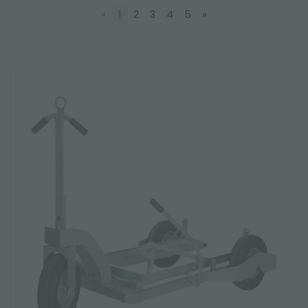
«
1
2
3
4
5
»