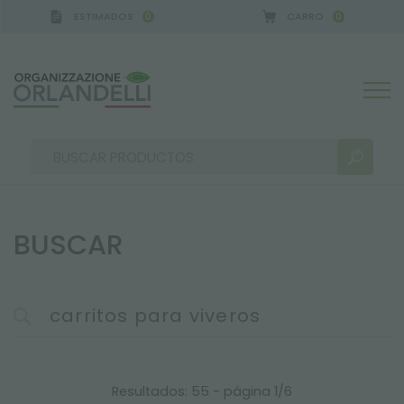
ESTIMADOS
CARRO
0
0
ERMANY - SPONSOR
-
del 16/08/2026 al 22/08/202
BUSCAR
RESULTADOS DE LA BÚSQUEDA:
Ordenar por:
MÁS RESULTADOS PARA USTED:
Resultados: 55 - página 1/6