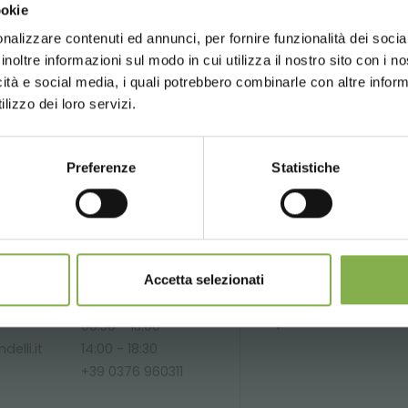
ookie
for a better browsing exp
compartir
nalizzare contenuti ed annunci, per fornire funzionalità dei socia
inoltre informazioni sul modo in cui utilizza il nostro sito con i 
icità e social media, i quali potrebbero combinarle con altre inform
UNITED STATES
ENGLISH
lizzo dei loro servizi.
SERVICIOS
Preferenze
Statistiche
CONTINUE
Teléfono
Más de 40
P
Accetta selezionati
años de
li
ión
De lunes a viernes
experiencia
e
08:30 - 13:00
delli.it
14:00 - 18:30
+39 0376 960311