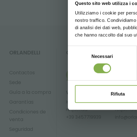
Questo sito web utilizza i c
Utilizziamo i cookie per perso
nostro traffico. Condividiamo 
di analisi dei dati web, pubbl
che hanno raccolto dal suo uti
Selezione
ORLANDELLI
CONTACTOS
Necessari
del
consenso
Contactos
Sede
Guía a la compra
Whatsapp
Email
Rifiuta
Garantías
Información
Informac
requerida
requerida
Condiciones de
+39 3457719939
info@orlan
venta
Seguridad