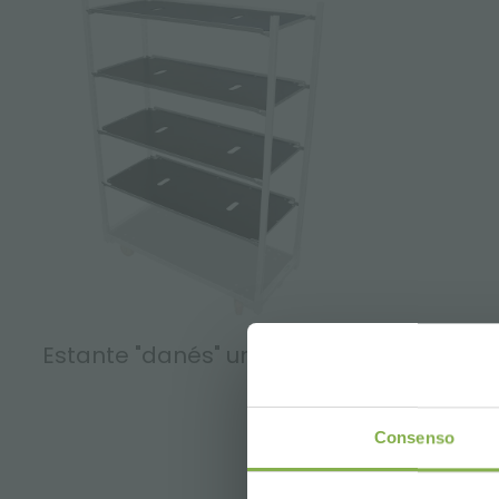
Estante "danés" unistandard
Consenso
FAQ
GL