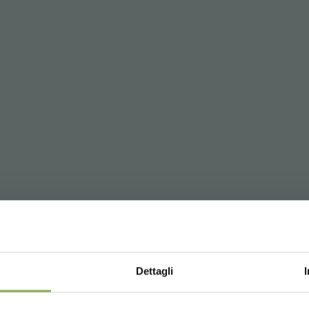
Dettagli
OSARIO
BÚSQUEDAS PRINCIPALES
TAG DIRECTORY
Choose the country you are in an