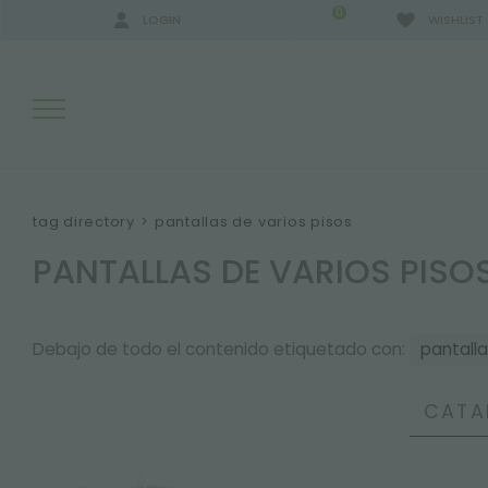
0
LOGIN
WISHLIST
RESULTADOS DE LA BÚSQUEDA:
tag directory
>
pantallas de varios pisos
PANTALLAS DE VARIOS PISO
MÁS RESULTADOS PARA USTED:
Debajo de todo el contenido etiquetado con:
pantalla
CATA