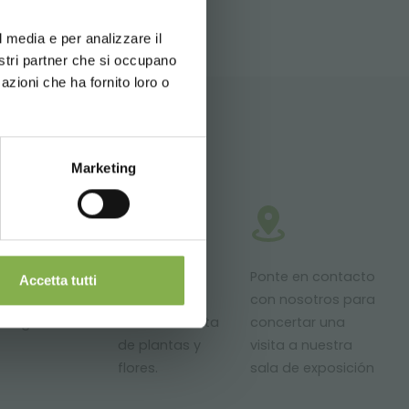
erience
l media e per analizzare il
nostri partner che si occupano
azioni che ha fornito loro o
Marketing
roductos
Proyectos a
Ponte en contacto
Accetta tutti
stos para
medida para
con nosotros para
ntrega
áreas de venta
concertar una
de plantas y
visita a nuestra
flores.
sala de exposición