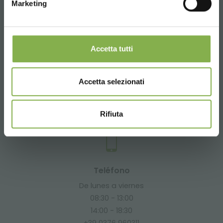
Marketing
+39 3457719939
Accetta tutti
Email
Accetta selezionati
Información requerida
info@orlandelli.it
Rifiuta
Teléfono
De lunes a viernes
08:30 - 13:00
14:00 - 18:30