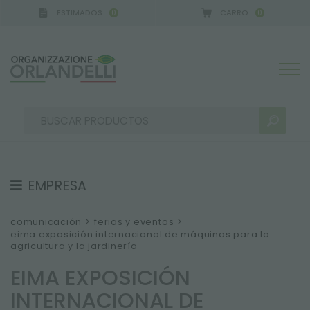
ESTIMADOS
CARRO
0
0
EMPRESA
RESULTADOS DE LA BÚSQUEDA:
Ordenar por:
SOBRE NOSOTROS
comunicación
>
ferias y eventos
>
eima exposición internacional de máquinas para la
EQUIPO
agricultura y la jardinería
TRABAJA CON NOSOTROS
EIMA EXPOSICIÓN
SOSTENIBILIDAD
MÁS RESULTADOS PARA USTED:
INTERNACIONAL DE