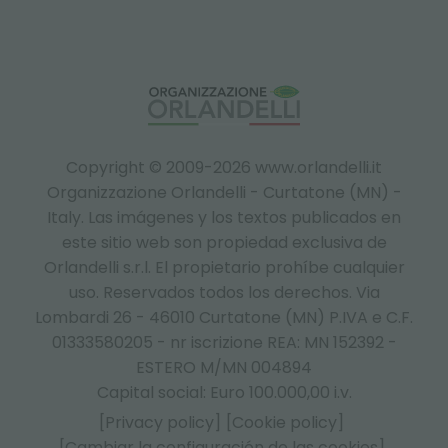
Copyright © 2009-2026 www.orlandelli.it
Organizzazione Orlandelli - Curtatone (MN) -
Italy.
Las imágenes y los textos publicados en
este sitio web son propiedad exclusiva de
Orlandelli s.r.l. El propietario prohíbe cualquier
uso. Reservados todos los derechos. Via
Lombardi 26 - 46010 Curtatone (MN) P.IVA e C.F.
01333580205 - nr iscrizione REA: MN 152392 -
ESTERO M/MN 004894
Capital social: Euro 100.000,00 i.v.
[Privacy policy]
[Cookie policy]
[Cambiar la configuración de las cookies]