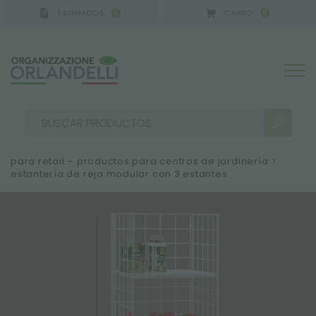
ESTIMADOS
CARRO
0
0
para retail – productos para centros de jardinería
>
estantería de reja modular con 3 estantes
RESULTADOS DE LA BÚSQUEDA:
Ordenar por:
MÁS RESULTADOS PARA USTED: