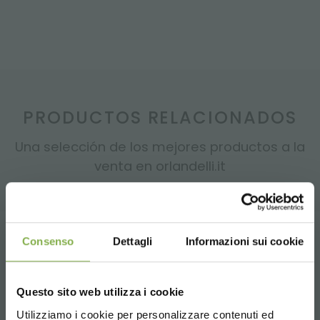
PRODUCTOS RELACIONADOS
Una selección de los mejores productos a la
venta en orlandelli.it
Consenso
Dettagli
Informazioni sui cookie
Tag:
Centro de Jardinería
Componible
Confección de tiendas
Green design
Modular
Questo sito web utilizza i cookie
Productos para viveros
Tiendas
Utilizziamo i cookie per personalizzare contenuti ed