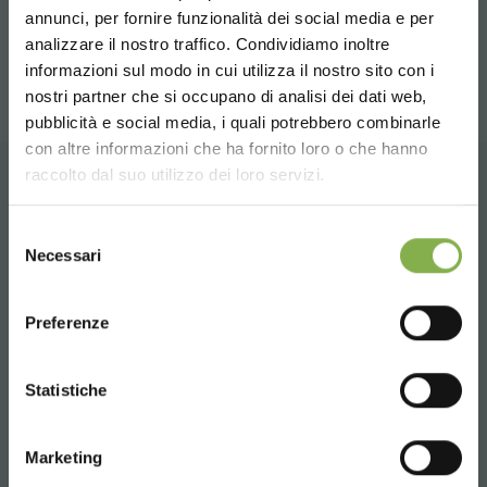
annunci, per fornire funzionalità dei social media e per
compartir
analizzare il nostro traffico. Condividiamo inoltre
DESCARGAR
informazioni sul modo in cui utilizza il nostro sito con i
nostri partner che si occupano di analisi dei dati web,
FICHA TÉCNICA
pubblicità e social media, i quali potrebbero combinarle
Choose the country you are in and your
con altre informazioni che ha fornito loro o che hanno
language for a better browsing experience
raccolto dal suo utilizzo dei loro servizi.
CONTACTOS
Inicie sesión o regístrese
UNITED STATES
Selezione
para descargar la ficha
Necessari
del
técnica
consenso
ENGLISH
Preferenze
Whatsapp
CONTINUE
INICIAR SESIÓN
Statistiche
Información requerida
+39 3457719939
REGÍSTRATE AHORA
Marketing