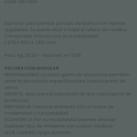
code: 32071033
Expositor para plantas pintado de blanco con repisas
regulables. Se puede alzar o bajar el rellano sin tornillos.
Componible. Práctico por su modularidad.
L 670 P 550 A 1.920 mm
3
Peso: Kg. 26,50 - Volumen: m
0,09
DECORACIÓN MODULAR
PERSONALIZABLE: La vasta gama de accesorios permiten
crear la decoración específica para Vuestro punto de
venta.
VERSÁTIL: Apto para la exposición de una vasta gama de
productos.
INNOVADOR: Valora el ambiente con un toque de
modernidad y funcionalidad.
ECONÓMICO: Por su modularidad permite decorar
cualquier tipo de ambiente con costos módicos.
ALTA CALIDAD: Larga duración.