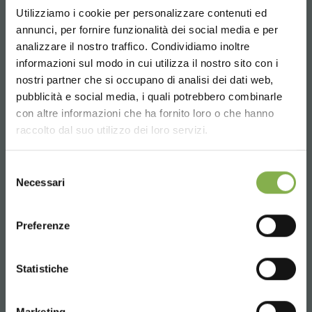
Utilizziamo i cookie per personalizzare contenuti ed
annunci, per fornire funzionalità dei social media e per
analizzare il nostro traffico. Condividiamo inoltre
informazioni sul modo in cui utilizza il nostro sito con i
nostri partner che si occupano di analisi dei dati web,
Email
pubblicità e social media, i quali potrebbero combinarle
Choose the country you are in and your
Información requerida
con altre informazioni che ha fornito loro o che hanno
language for a better browsing experience
info@orlandelli.it
raccolto dal suo utilizzo dei loro servizi.
UNITED STATES
Selezione
Necessari
del
consenso
ENGLISH
Preferenze
Teléfono
De lunes a viernes
CONTINUE
08:30 - 13:00
Statistiche
14:00 - 18:30
+39 0376 960311
Marketing