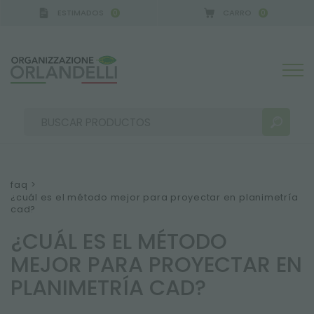
ESTIMADOS
CARRO
0
0
 GERMANY - SPONSOR
-
del 16/08/2026 al 22/08/2
faq
>
¿cuál es el método mejor para proyectar en planimetría
cad?
RESULTADOS DE LA BÚSQUEDA:
Ordenar por:
¿CUÁL ES EL MÉTODO
MEJOR PARA PROYECTAR EN
PLANIMETRÍA CAD?
MÁS RESULTADOS PARA USTED: