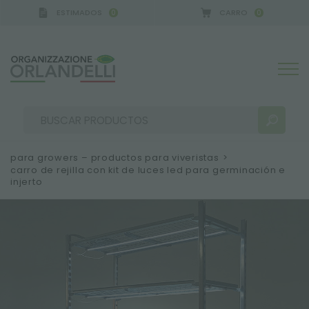
ESTIMADOS
CARRO
0
0
 GERMANY - SPONSOR
-
del 16/08/2026 al 22/08/2
para growers – productos para viveristas
>
carro de rejilla con kit de luces led para germinación e
injerto
RESULTADOS DE LA BÚSQUEDA:
Ordenar por:
MÁS RESULTADOS PARA USTED: