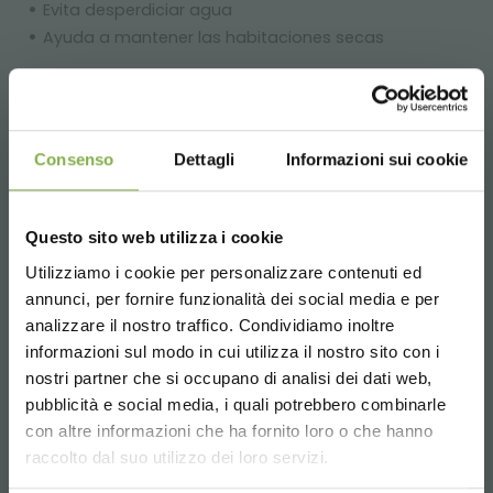
Evita desperdiciar agua
Ayuda a mantener las habitaciones secas
Las ventajas del cultivo interior con carros de rejilla
Organizzazione Orlandelli y luces LED para germinación e
injerto
Consenso
Dettagli
Informazioni sui cookie
Ciclos de producción optimizados
Aumento de la producción
Carros optimizados para floricultura y cultivo de
Questo sito web utilizza i cookie
hongos en ambientes de alta humedad
Utilizziamo i cookie per personalizzare contenuti ed
Plantas más sanas y bonitas
annunci, per fornire funzionalità dei social media e per
analizzare il nostro traffico. Condividiamo inoltre
DESCARGAR
Tipos de uso del espectro de luz blanca fría:
informazioni sul modo in cui utilizza il nostro sito con i
nostri partner che si occupano di analisi dei dati web,
Injerto (por ejemplo, variedades de melón, tomate ...)
FICHA TÉCNICA
pubblicità e social media, i quali potrebbero combinarle
Guardería
Choose the country you are in and your
con altre informazioni che ha fornito loro o che hanno
Germinación
language for a better browsing experience
raccolto dal suo utilizzo dei loro servizi.
Experimentación (p. Ej., Acondicionamiento para el
invierno: ensayos experimentales sobre variedades a