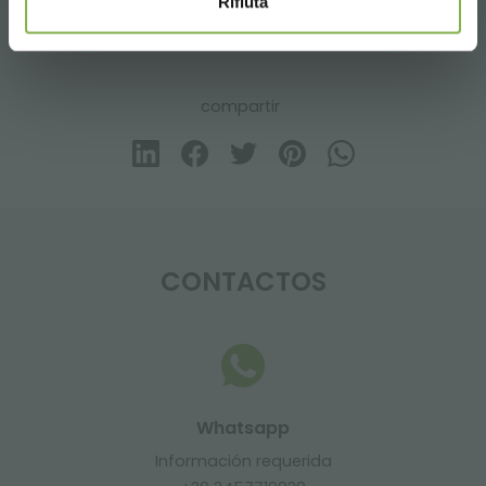
Rifiuta
microgreen
vertical farming
compartir
CONTACTOS
Whatsapp
Información requerida