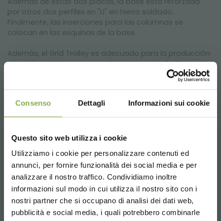
Además de estas dos placas, la base está reforzada
por otros dos perfiles en "U" en hierro soldado.
Finalmente, las inserciones para las columnas se
colocan en las esquinas de la base.
Además, el Grid Trolley es adecuado para la producción
y logística de hongos y muchas otras variedades.
Estantes no incluidos
Consenso
Dettagli
Informazioni sui cookie
Questo sito web utilizza i cookie
Utilizziamo i cookie per personalizzare contenuti ed
PRODUCTOS RELACIONADOS
annunci, per fornire funzionalità dei social media e per
analizzare il nostro traffico. Condividiamo inoltre
DESCARGAR
Una selección de los mejores productos a la
informazioni sul modo in cui utilizza il nostro sito con i
venta en orlandelli.it
nostri partner che si occupano di analisi dei dati web,
FICHA TÉCNICA
pubblicità e social media, i quali potrebbero combinarle
Choose the country you are in and your