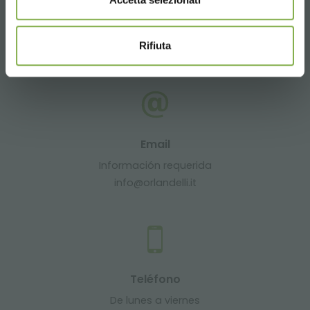
Whatsapp
Información requerida
Rifiuta
+39 3457719939
Email
Información requerida
info@orlandelli.it
Teléfono
De lunes a viernes