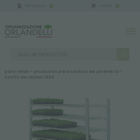
ESTIMADOS
CARRO
0
0
para retail – productos para centros de jardinería
>
carrito de rejillas 1350
RESULTADOS DE LA BÚSQUEDA:
Ordenar por:
MÁS RESULTADOS PARA USTED: