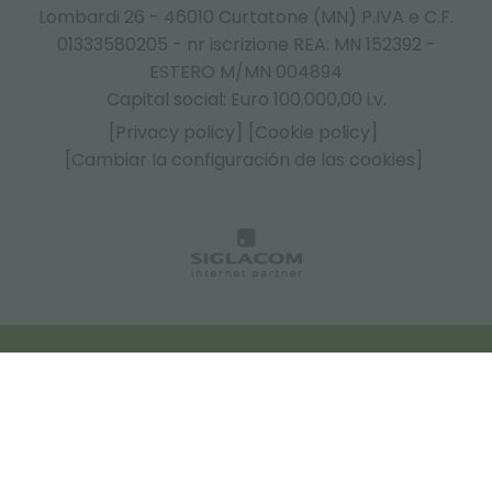
Lombardi 26 - 46010 Curtatone (MN) P.IVA e C.F.
01333580205 - nr iscrizione REA: MN 152392 -
ESTERO M/MN 004894
Capital social: Euro 100.000,00 i.v.
[Privacy policy]
[Cookie policy]
[Cambiar la configuración de las cookies]