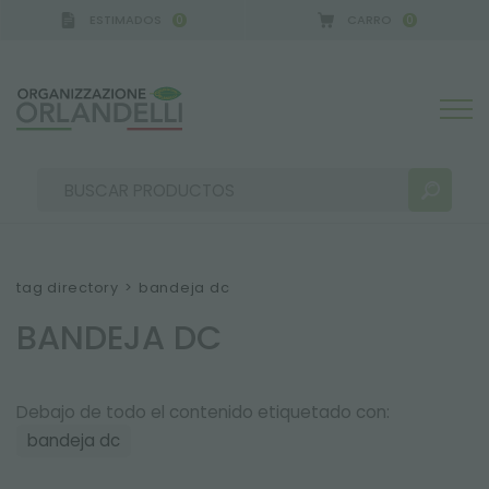
ESTIMADOS
CARRO
0
0
CA GERMANY - SPONSOR
-
del 16/08/2026 al 22/08
tag directory
>
bandeja dc
BANDEJA DC
RESULTADOS DE LA BÚSQUEDA:
Ordenar por:
Debajo de todo el contenido etiquetado con:
bandeja dc
MÁS RESULTADOS PARA USTED: