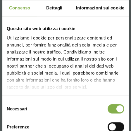
Consenso
Dettagli
Informazioni sui cookie
Whatsapp
Questo sito web utilizza i cookie
Información requerida
Utilizziamo i cookie per personalizzare contenuti ed
+39 3457719939
annunci, per fornire funzionalità dei social media e per
analizzare il nostro traffico. Condividiamo inoltre
informazioni sul modo in cui utilizza il nostro sito con i
nostri partner che si occupano di analisi dei dati web,
pubblicità e social media, i quali potrebbero combinarle
Choose the country you are in and your
con altre informazioni che ha fornito loro o che hanno
language for a better browsing experience
Email
raccolto dal suo utilizzo dei loro servizi.
Información requerida
UNITED STATES
info@orlandelli.it
Selezione
Necessari
del
consenso
ENGLISH
Preferenze