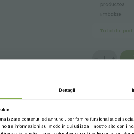
productos
Embalaje
Total del ped
PAGO SEGURO
Dettagli
SCARGAR FICHA TÉCN
Choose the country you are in an
ookie
for a better browsing exp
 sesión o regístrese para desca
nalizzare contenuti ed annunci, per fornire funzionalità dei socia
inoltre informazioni sul modo in cui utilizza il nostro sito con i 
ficha técnica
icità e social media, i quali potrebbero combinarle con altre inform