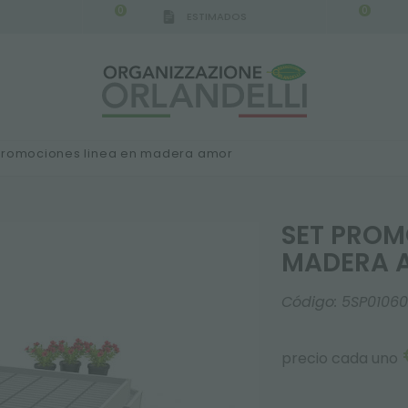
0
0
ESTIMADOS
IGCA GERMANY - SPONSOR
-
del 16/08/2026 al 2
promociones linea en madera amor
SET PROM
MADERA 
Código:
5SP0106
precio cada uno