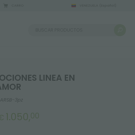
CARRO
VENEZUELA
(Español)
2/08/2026
Ordenar por:
OCIONES LINEA EN
AMOR
0ARSB-3pz
1.050,
00
€