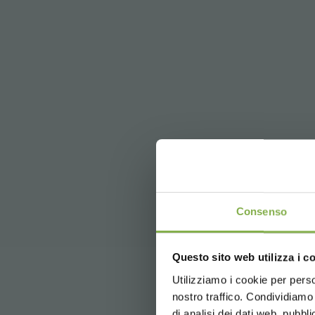
Consenso
DE
Questo sito web utilizza i c
Inicie
Utilizziamo i cookie per perso
nostro traffico. Condividiamo 
di analisi dei dati web, pubbl