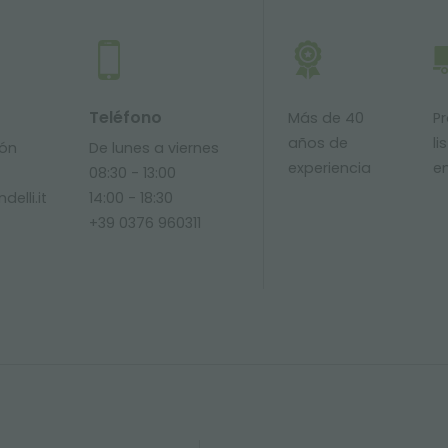
Teléfono
Más de 40
P
años de
li
ión
De lunes a viernes
experiencia
e
08:30 - 13:00
delli.it
14:00 - 18:30
+39 0376 960311