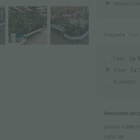
Madera bl
Paquete:
3 Set
1 Set
(
€
3 Set
(
€
5 Juegos
Resumen del 
precio cada u
total de