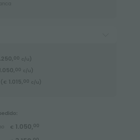
anca
1.250,
00
)
c/u
1.050,
00
)
c/u
1.015,
00
(
)
€
c/u
pedido:
1.050,
00
no
€
00