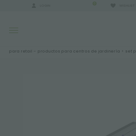
0
LOGIN
WISHLIST
para retail – productos para centros de jardinería
>
set 
RESULTADOS DE LA BÚSQUEDA:
MÁS RESULTADOS PARA USTED: