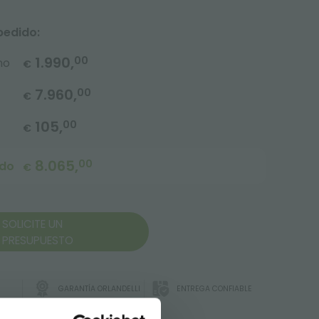
pedido:
1.990,
00
no
€
7.960,
00
€
105,
00
€
8.065,
00
ido
€
SOLICITE UN
PRESUPUESTO
GARANTÍA ORLANDELLI
ENTREGA CONFIABLE