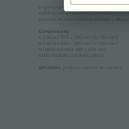
Organizzazione Orlandelli propone los jueg
AMOR están compuestos por mesas con perf
elección de este material refinado y elegant
Composed by:
N 2 MESAS 1060 x 2100 mm (H 750 mm)
N 2 MESAS 1060 x 2100 mm (H 550 mm)
N 1 MESA ELEVADA 490 x 2100 mm
PAÑO HUMIDIFICADOR INCLUIDOS
OPCIONAL:
jardinera central de madera