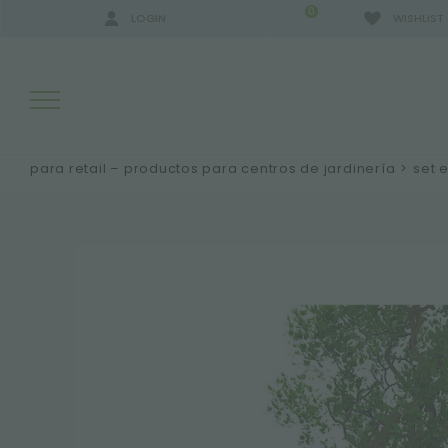
0
LOGIN
WISHLIST
para retail – productos para centros de jardinería
>
set 
RESULTADOS DE LA BÚSQUEDA:
MÁS RESULTADOS PARA USTED: