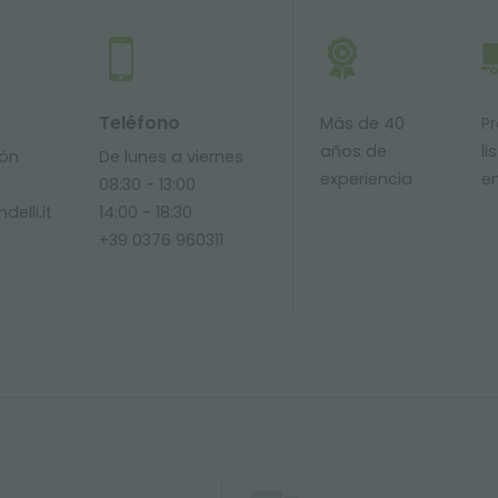
Teléfono
Más de 40
P
años de
li
ión
De lunes a viernes
experiencia
e
08:30 - 13:00
delli.it
14:00 - 18:30
+39 0376 960311