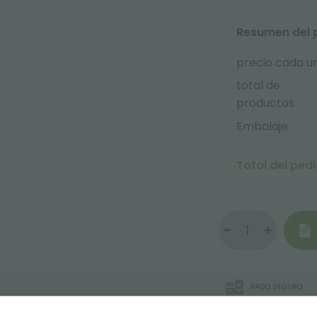
Resumen del 
precio cada u
total de
productos
Embalaje
Total del ped
PAGO SEGURO