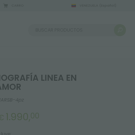
CARRO
VENEZUELA
(Español)
2/08/2026
Ordenar por:
NOGRAFÍA LINEA EN
AMOR
1ARSB-4pz
1.990,
00
€
luye: