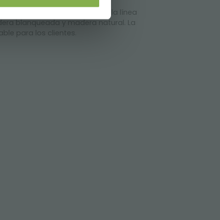
esas en madera. Los juegos de la línea
dera blanqueada y madera natural. La
ble para los clientes.