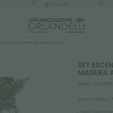
0
0
ESTIMADOS
IGCA GERMANY - SPONSOR
-
del 16/08/2026 al 2
escenografía linea en madera amor
SET ESCE
MADERA 
Código:
5SA0000
precio cada uno
Cada conjunto inc