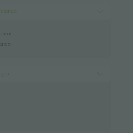
 blanca
tural
anca
egos