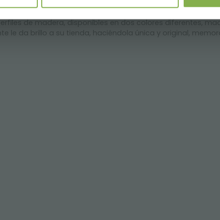
os de set de aluminio, en una nueva variante realizada con m
iles de madera, disponibles en dos colores diferentes, ma
e le da brillo a su tienda, haciéndola única y original, memora