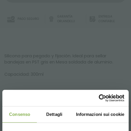
GARANTÍA
ENTREGA
PAGO SEGURO
ORLANDELLI
CONFIABLE
Silicona para pegado y fijación. Ideal para sellar
bandejas en PST gris en Mesa soldada de aluminio.
Capacidad: 300ml
Consenso
Dettagli
Informazioni sui cookie
PRODUCTOS RELACIONADOS