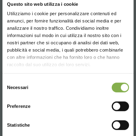
Una selección de los mejores productos a la
Questo sito web utilizza i cookie
venta en orlandelli.it
Utilizziamo i cookie per personalizzare contenuti ed
annunci, per fornire funzionalità dei social media e per
analizzare il nostro traffico. Condividiamo inoltre
DESCARGAR
informazioni sul modo in cui utilizza il nostro sito con i
compartir
nostri partner che si occupano di analisi dei dati web,
FICHA TÉCNICA
pubblicità e social media, i quali potrebbero combinarle
Choose the country you are in and your
con altre informazioni che ha fornito loro o che hanno
language for a better browsing experience
raccolto dal suo utilizzo dei loro servizi.
Inicie sesión o regístrese
UNITED STATES
Selezione
para descargar la ficha
Necessari
del
CONTACTOS
técnica
consenso
ENGLISH
Preferenze
CONTINUE
INICIAR SESIÓN
Statistiche
Whatsapp