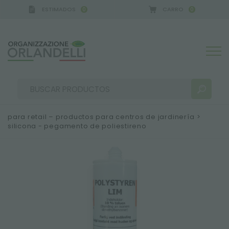
ESTIMADOS
CARRO
0
0
para retail – productos para centros de jardinería
>
silicona - pegamento de poliestireno
RESULTADOS DE LA BÚSQUEDA:
Ordenar por:
MÁS RESULTADOS PARA USTED: