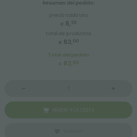
Resumen del pedido:
precio cada uno
8,
30
€
total de productos
83,
00
€
Total del pedido
83,
00
€
AÑADIR A LA CESTA
WISHLIST