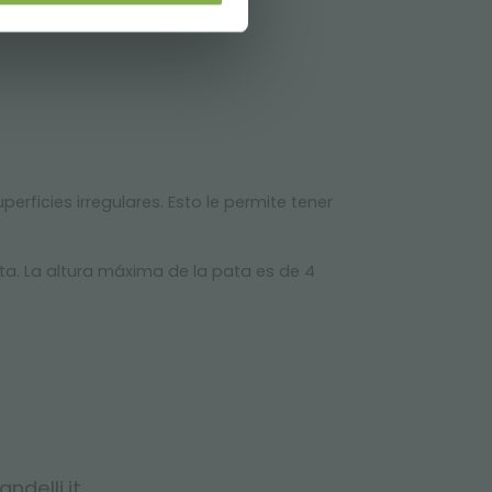
erficies irregulares. Esto le permite tener
ta. La altura máxima de la pata es de 4
ndelli.it