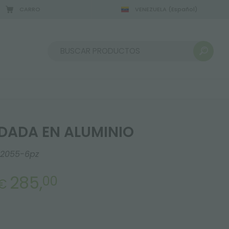
CARRO
VENEZUELA
(Español)
Ordenar por:
DADA EN ALUMINIO
52055-6pz
285,
00
€