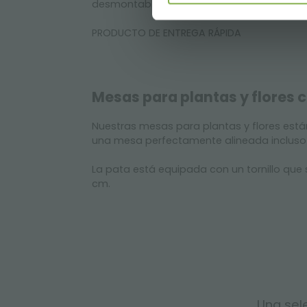
desmontables Ø 80 mm.
PRODUCTO DE ENTREGA RÁPIDA
Mesas para plantas y flores 
Nuestras mesas para plantas y flores es
una mesa perfectamente alineada incluso e
La pata está equipada con un tornillo que 
cm.
Una sele