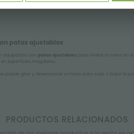
con patas ajustables
tán equipadas con
patas ajustables
para nivelar la mesa en sup
n superficies irregulares.
se puede girar y desenroscar a mano para subir o bajar la pa
PRODUCTOS RELACIONADOS
cción de los mejores productos a la venta en orla