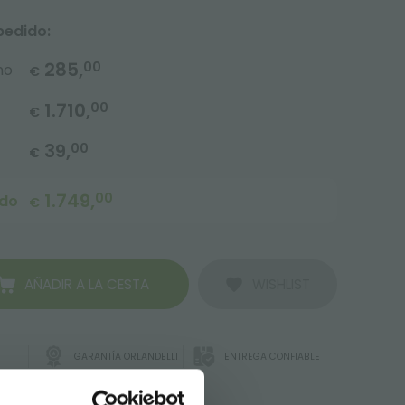
pedido:
285,
00
no
€
1.710,
00
€
39,
00
€
1.749,
00
ido
€
AÑADIR A LA CESTA
WISHLIST
GARANTÍA ORLANDELLI
ENTREGA CONFIABLE