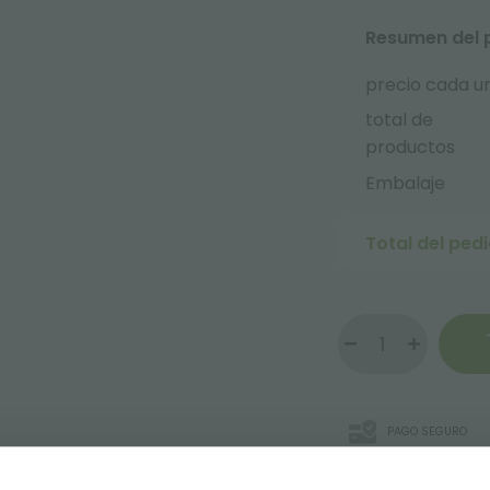
Resumen del 
precio cada u
total de
productos
Embalaje
Total del ped
PAGO SEGURO