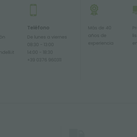
Teléfono
Más de 40
P
años de
li
ión
De lunes a viernes
experiencia
e
08:30 - 13:00
delli.it
14:00 - 18:30
+39 0376 960311