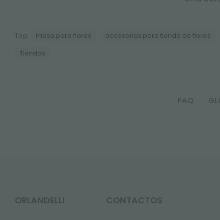
Tag:
mesa para flores
accesorios para tienda de flores
Tiendas
FAQ
GL
ORLANDELLI
CONTACTOS