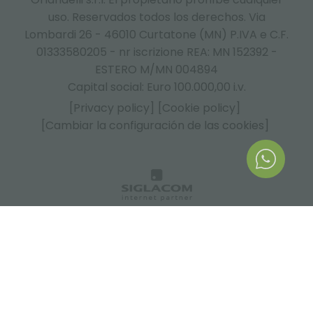
uso. Reservados todos los derechos. Via
Lombardi 26 - 46010 Curtatone (MN) P.IVA e C.F.
01333580205 - nr iscrizione REA: MN 152392 -
ESTERO M/MN 004894
Capital social: Euro 100.000,00 i.v.
[Privacy policy]
[Cookie policy]
[Cambiar la configuración de las cookies]