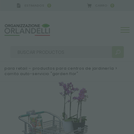
ESTIMADOS
CARRO
0
0
para retail – productos para centros de jardinería
>
carrito auto-servicio "garden flor"
RESULTADOS DE LA BÚSQUEDA:
Ordenar por:
MÁS RESULTADOS PARA USTED: