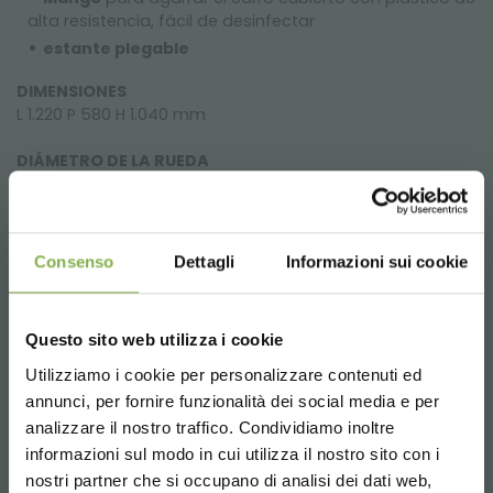
alta resistencia, fácil de desinfectar
estante plegable
DIMENSIONES
L 1.220 P 580 H 1.040 mm
DIÁMETRO DE LA RUEDA
4 ruedas giratorias de poliuretano de ø 125 mm
4 ruedas giratorias de goma ø 150 mm
Consenso
Dettagli
Informazioni sui cookie
¿Estás planeando una nueva
Questo sito web utilizza i cookie
instalación? ¡Descubre ahora todo lo
Utilizziamo i cookie per personalizzare contenuti ed
que necesitas!
annunci, per fornire funzionalità dei social media e per
analizzare il nostro traffico. Condividiamo inoltre
Gancho de inicio
y
cadena de inicio
no están incluidos
DESCARGAR
informazioni sul modo in cui utilizza il nostro sito con i
con su carrito de la compra. Si está planeando una
nueva instalación de carritos de la compra, que incluya
nostri partner che si occupano di analisi dei dati web,