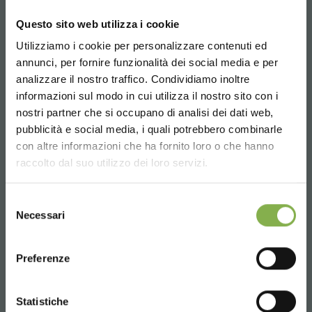
Questo sito web utilizza i cookie
Utilizziamo i cookie per personalizzare contenuti ed
¡ENTRA EN NUESTRO
annunci, per fornire funzionalità dei social media e per
MUNDO!
analizzare il nostro traffico. Condividiamo inoltre
informazioni sul modo in cui utilizza il nostro sito con i
Un pequeño detalle para ti...
nostri partner che si occupano di analisi dei dati web,
pubblicità e social media, i quali potrebbero combinarle
Choose the country you are in and your
con altre informazioni che ha fornito loro o che hanno
5 % de descuento
en tu primer pedido *
language for a better browsing experience
Confindustria Mantova y Organizzazione
raccolto dal suo utilizzo dei loro servizi.
2 % de descuento siempre
en todas tus
Orlandelli
compras futuras *
La Organización Orlandelli, con el objetivo de acrecentar la
UNITED STATES
Envío gratis
en compras superiores a
Selezione
cultura empresarial, cree en el espíritu Asociativo siendo en
Necessari
el ámbito del sector Florovivaístico asociada a Conaflor
15.000 €
del
s.c.r.l.
consenso
Noticias y novedades
en primicia
ENGLISH
(selecciona la opción Newsletter durante el
Preferenze
registro)
CONTINUE
Statistiche