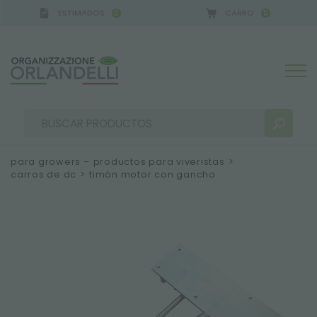
ESTIMADOS
CARRO
0
0
A GERMANY - SPONSOR
-
del 16/08/2026 al 22/08/
para growers – productos para viveristas
>
carros de dc
>
timón motor con gancho
RESULTADOS DE LA BÚSQUEDA:
Ordenar por:
MÁS RESULTADOS PARA USTED: