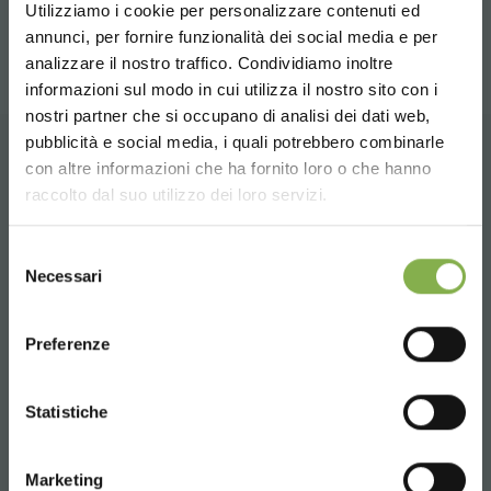
compartir
Utilizziamo i cookie per personalizzare contenuti ed
¡ENTRA EN NUESTRO
annunci, per fornire funzionalità dei social media e per
MUNDO!
analizzare il nostro traffico. Condividiamo inoltre
DESCARGAR
informazioni sul modo in cui utilizza il nostro sito con i
Un pequeño detalle para ti...
nostri partner che si occupano di analisi dei dati web,
FICHA TÉCNICA
pubblicità e social media, i quali potrebbero combinarle
Choose the country you are in and your
con altre informazioni che ha fornito loro o che hanno
5 % de descuento
en tu primer pedido *
language for a better browsing experience
CONTACTOS
raccolto dal suo utilizzo dei loro servizi.
2 % de descuento siempre
en todas tus
compras futuras *
Inicie sesión o regístrese
UNITED STATES
Envío gratis
en compras superiores a
Selezione
para descargar la ficha
Necessari
15.000 €
del
técnica
consenso
Noticias y novedades
en primicia
ENGLISH
Whatsapp
(selecciona la opción Newsletter durante el
Preferenze
registro)
Información requerida
CONTINUE
+39 3457719939
INICIAR SESIÓN
Statistiche
REGÍSTRATE AHORA
REGÍSTRATE AHORA
Marketing
* Descuentos no acumulables, calculados