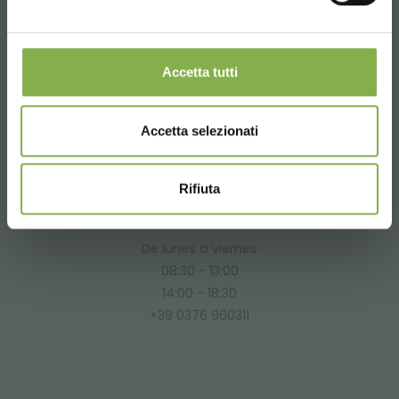
netos de embalaje y envío.
Email
Accetta tutti
Información requerida
info@orlandelli.it
Accetta selezionati
Rifiuta
Teléfono
De lunes a viernes
08:30 - 13:00
14:00 - 18:30
+39 0376 960311