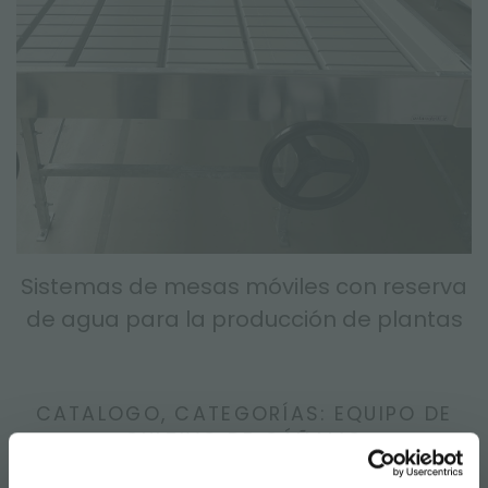
Sistemas de mesas móviles con reserva
de agua para la producción de plantas
CATALOGO, CATEGORÍAS: EQUIPO DE
CULTIVO DE CÁÑAMO