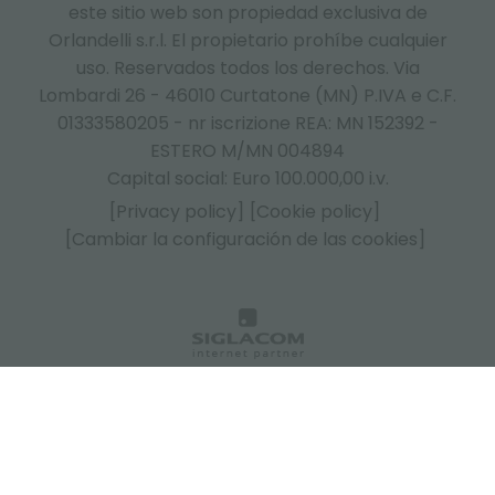
este sitio web son propiedad exclusiva de
Orlandelli s.r.l. El propietario prohíbe cualquier
uso. Reservados todos los derechos. Via
Lombardi 26 - 46010 Curtatone (MN) P.IVA e C.F.
01333580205 - nr iscrizione REA: MN 152392 -
ESTERO M/MN 004894
Capital social: Euro 100.000,00 i.v.
[Privacy policy]
[Cookie policy]
[Cambiar la configuración de las cookies]