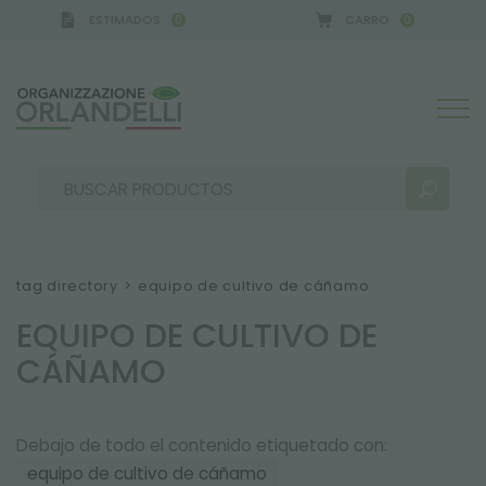
ESTIMADOS
CARRO
0
0
A GERMANY - SPONSOR
-
del 16/08/2026 al 22/08/
tag directory
>
equipo de cultivo de cáñamo
EQUIPO DE CULTIVO DE
RESULTADOS DE LA BÚSQUEDA:
Ordenar por:
CÁÑAMO
Debajo de todo el contenido etiquetado con:
MÁS RESULTADOS PARA USTED:
equipo de cultivo de cáñamo