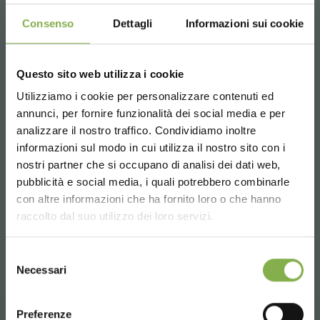
Consenso
Dettagli
Informazioni sui cookie
Questo sito web utilizza i cookie
Utilizziamo i cookie per personalizzare contenuti ed
¡ENTRA EN NUESTRO
annunci, per fornire funzionalità dei social media e per
MUNDO!
analizzare il nostro traffico. Condividiamo inoltre
informazioni sul modo in cui utilizza il nostro sito con i
Equipos para la producción de plantas y
Un pequeño detalle para ti...
nostri partner che si occupano di analisi dei dati web,
flores
pubblicità e social media, i quali potrebbero combinarle
Choose the country you are in and your
con altre informazioni che ha fornito loro o che hanno
5 % de descuento
en tu primer pedido *
language for a better browsing experience
raccolto dal suo utilizzo dei loro servizi.
2 % de descuento siempre
en todas tus
compartir
compras futuras *
UNITED STATES
Envío gratis
en compras superiores a
Selezione
Necessari
15.000 €
del
consenso
Noticias y novedades
en primicia
ENGLISH
(selecciona la opción Newsletter durante el
Preferenze