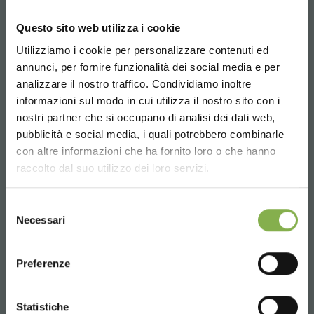
Questo sito web utilizza i cookie
Utilizziamo i cookie per personalizzare contenuti ed
¡ENTRA EN NUESTRO
annunci, per fornire funzionalità dei social media e per
MUNDO!
analizzare il nostro traffico. Condividiamo inoltre
informazioni sul modo in cui utilizza il nostro sito con i
Un pequeño detalle para ti...
nostri partner che si occupano di analisi dei dati web,
pubblicità e social media, i quali potrebbero combinarle
Choose the country you are in and your
con altre informazioni che ha fornito loro o che hanno
5 % de descuento
en tu primer pedido *
language for a better browsing experience
Expositor de pared doble con 6
raccolto dal suo utilizzo dei loro servizi.
2 % de descuento siempre
en todas tus
bandejas
compras futuras *
UNITED STATES
Envío gratis
en compras superiores a
Selezione
Necessari
15.000 €
del
consenso
Noticias y novedades
en primicia
ENGLISH
(selecciona la opción Newsletter durante el
Preferenze
registro)
CONTINUE
Statistiche