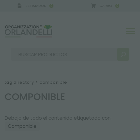
ESTIMADOS
CARRO
0
0
RMANY - SPONSOR
-
del 16/08/2026 al 22/08/2026
tag directory
>
componible
COMPONIBLE
RESULTADOS DE LA BÚSQUEDA:
Ordenar por:
Debajo de todo el contenido etiquetado con:
Componible
MÁS RESULTADOS PARA USTED: