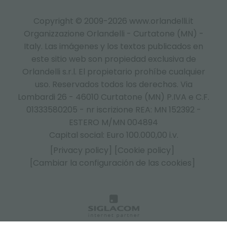
Copyright © 2009-2026 www.orlandelli.it
Organizzazione Orlandelli - Curtatone (MN) -
Italy.
Las imágenes y los textos publicados en
este sitio web son propiedad exclusiva de
Orlandelli s.r.l. El propietario prohíbe cualquier
uso. Reservados todos los derechos. Via
Lombardi 26 - 46010 Curtatone (MN) P.IVA e C.F.
01333580205 - nr iscrizione REA: MN 152392 -
ESTERO M/MN 004894
Capital social: Euro 100.000,00 i.v.
[Privacy policy]
[Cookie policy]
[Cambiar la configuración de las cookies]