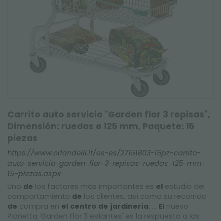
Carrito auto servicio "Garden flor 3 repisas",
Dimensión: ruedas ø 125 mm, Paquete: 15
piezas
https://www.orlandelli.it/es-es/27151803-15pz-carrito-
auto-servicio-garden-flor-3-repisas-ruedas-125-mm-
15-piezas.aspx
Uno
de
los factores más importantes es
el
estudio del
comportamiento
de
los clientes, así como su recorrido
de
compra en
el
centro
de
jardinería
. ...
El
nuevo
Pianetta 'Garden Flor 3 estantes' es la respuesta a las