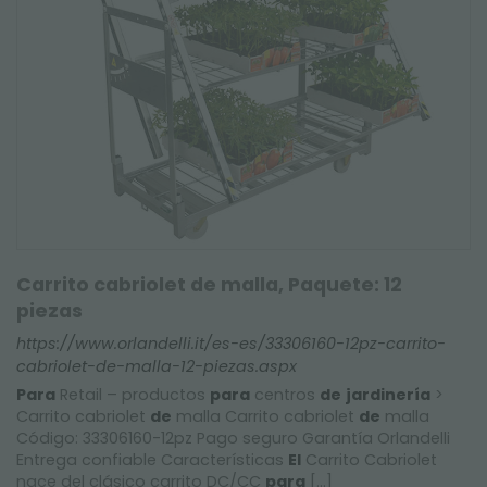
Carrito cabriolet de malla, Paquete: 12
piezas
https://www.orlandelli.it/es-es/33306160-12pz-carrito-
cabriolet-de-malla-12-piezas.aspx
Para
Retail – productos
para
centros
de
jardinería
>
Carrito cabriolet
de
malla Carrito cabriolet
de
malla
Código: 33306160-12pz Pago seguro Garantía Orlandelli
Entrega confiable Características
El
Carrito Cabriolet
nace del clásico carrito DC/CC
para
[...]