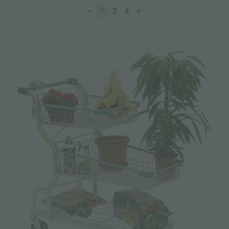
«
1
2
3
»