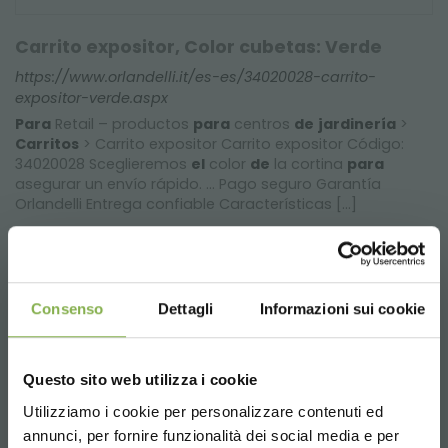
Carrito expositor, Color cubetas: Verde
https://www.orlandelli.it/es-es/34020028-carrito-
expositor-verde.aspx
Para
Retail – productos
para
centros
de
jardinería
>
Carritos
> Carrito expositor Carrito expositor Código:
34020028 Sceglieremos
el
color
de
la cortina
para
asegurar un envío rápido. ... Pago seguro Garantía
Orlandelli Entrega confiable Características [...]
Consenso
Dettagli
Informazioni sui cookie
Questo sito web utilizza i cookie
Utilizziamo i cookie per personalizzare contenuti ed
¡ENTRA EN NUESTRO
annunci, per fornire funzionalità dei social media e per