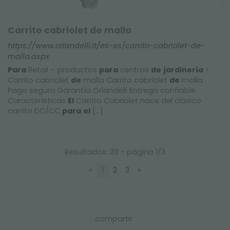
Carrito cabriolet de malla
https://www.orlandelli.it/es-es/carrito-cabriolet-de-
malla.aspx
Para
Retail – productos
para
centros
de
jardinería
>
Carrito cabriolet
de
malla Carrito cabriolet
de
malla
Pago seguro Garantía Orlandelli Entrega confiable
Características
El
Carrito Cabriolet nace del clásico
carrito DC/CC
para
el
[...]
Resultados: 29 - página 1/3
«
1
2
3
»
compartir