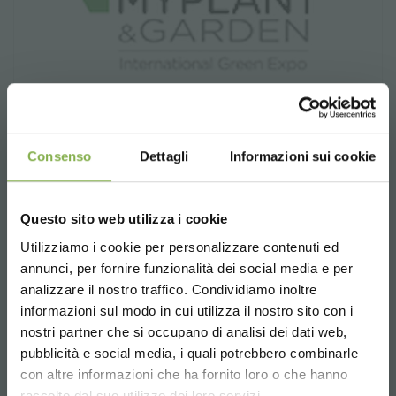
MyPlant & Garden Milano: alquiler de display
para plantas y flores
Consenso
Dettagli
Informazioni sui cookie
En ocasión de la nueva manifestación ferial dedicada a la
Floricultura, la Organización Orlandelli alquila expositores
para plantas y flores para poner a punto los Stand.
Questo sito web utilizza i cookie
Utilizziamo i cookie per personalizzare contenuti ed
¡ENTRA EN NUESTRO
annunci, per fornire funzionalità dei social media e per
MUNDO!
analizzare il nostro traffico. Condividiamo inoltre
informazioni sul modo in cui utilizza il nostro sito con i
Un pequeño detalle para ti...
nostri partner che si occupano di analisi dei dati web,
pubblicità e social media, i quali potrebbero combinarle
Choose the country you are in and your
con altre informazioni che ha fornito loro o che hanno
5 % de descuento
en tu primer pedido *
language for a better browsing experience
raccolto dal suo utilizzo dei loro servizi.