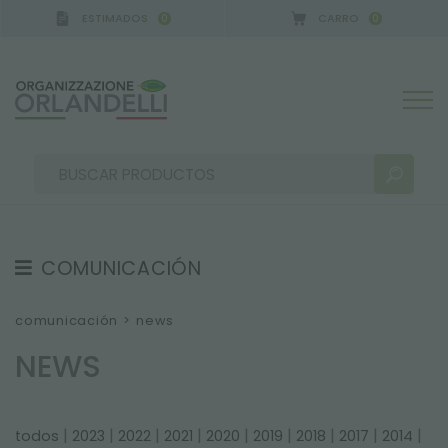
ESTIMADOS
CARRO
0
0
ERMANY - SPONSOR
-
del 16/08/2026 al 22/08/202
COMUNICACIÓN
RESULTADOS DE LA BÚSQUEDA:
Ordenar por:
TESTIMONIOS
comunicación
>
news
NEWS
NEWS
VIDEO
CATÁLOGOS
MÁS RESULTADOS PARA USTED:
|
|
|
|
|
|
|
|
|
todos
2023
2022
2021
2020
2019
2018
2017
2014