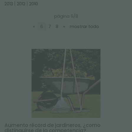
NEWSLETTER
|
|
2013
2012
2010
página 6/8
«
6
7
8
»
mostrar todo
Aumento récord de jardineros, ¿como
distinguirse de la competencia?