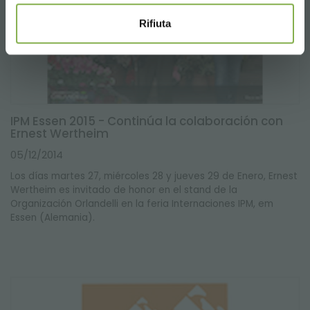
Rifiuta
IPM Essen 2015 - Continúa la colaboración con
Ernest Wertheim
05/12/2014
Los días martes 27, miércoles 28 y jueves 29 de Enero, Ernest
Wertheim es invitado de honor en el stand de la
Organización Orlandelli en la feria Internaciones IPM, em
Essen (Alemania).