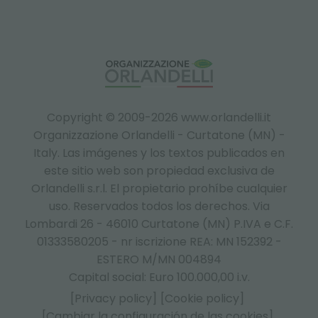
Copyright © 2009-2026 www.orlandelli.it
Organizzazione Orlandelli - Curtatone (MN) -
Italy.
Las imágenes y los textos publicados en
este sitio web son propiedad exclusiva de
Orlandelli s.r.l. El propietario prohíbe cualquier
uso. Reservados todos los derechos. Via
Lombardi 26 - 46010 Curtatone (MN) P.IVA e C.F.
01333580205 - nr iscrizione REA: MN 152392 -
ESTERO M/MN 004894
Capital social: Euro 100.000,00 i.v.
[Privacy policy]
[Cookie policy]
[Cambiar la configuración de las cookies]