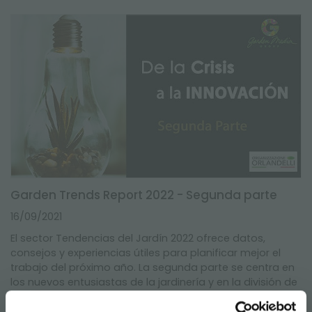
Garden Trends Report 2022 - Segunda parte
16/09/2021
El sector Tendencias del Jardín 2022 ofrece datos,
consejos y experiencias útiles para planificar mejor el
trabajo del próximo año. La segunda parte se centra en
los nuevos entusiastas de la jardinería y en la división de
sus espacios verdes.