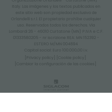
Organizzazione Orlandelli - Curtatone (MN) -
Italy.
Las imágenes y los textos publicados en
este sitio web son propiedad exclusiva de
Orlandelli s.r.l. El propietario prohíbe cualquier
uso. Reservados todos los derechos. Via
Lombardi 26 - 46010 Curtatone (MN) P.IVA e C.F.
01333580205 - nr iscrizione REA: MN 152392 -
ESTERO M/MN 004894
Capital social: Euro 100.000,00 i.v.
[Privacy policy]
[Cookie policy]
[Cambiar la configuración de las cookies]