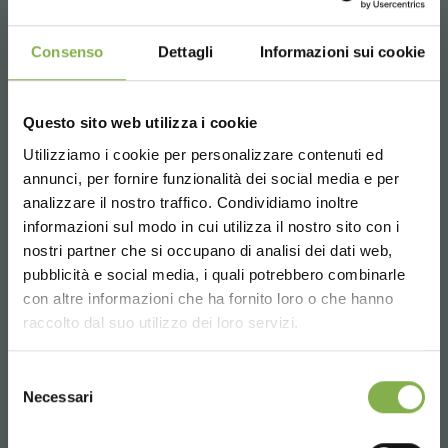
Consenso
Dettagli
Informazioni sui cookie
Questo sito web utilizza i cookie
Utilizziamo i cookie per personalizzare contenuti ed
¡ENTRA EN NUESTRO
annunci, per fornire funzionalità dei social media e per
MUNDO!
analizzare il nostro traffico. Condividiamo inoltre
informazioni sul modo in cui utilizza il nostro sito con i
Un pequeño detalle para ti...
nostri partner che si occupano di analisi dei dati web,
pubblicità e social media, i quali potrebbero combinarle
Garden Trends Report 2022 - Primera parte
Choose the country you are in and your
con altre informazioni che ha fornito loro o che hanno
5 % de descuento
en tu primer pedido *
language for a better browsing experience
09/09/2021
raccolto dal suo utilizzo dei loro servizi.
2 % de descuento siempre
en todas tus
El sector Tendencias del Jardín 2022 ofrece datos,
compras futuras *
UNITED STATES
consejos y experiencias útiles para planificar mejor el
Envío gratis
en compras superiores a
Selezione
trabajo del próximo año. Contraseña: Innovación.
Necessari
15.000 €
del
consenso
Noticias y novedades
en primicia
ENGLISH