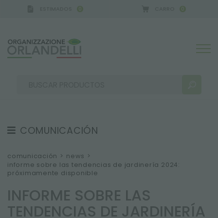
ESTIMADOS
CARRO
0
0
RMANY - SPONSOR
-
del 16/08/2026 al 22/08/2026
COMUNICACIÓN
RESULTADOS DE LA BÚSQUEDA:
Ordenar por:
TESTIMONIOS
comunicación
>
news
>
informe sobre las tendencias de jardinería 2024:
NEWS
próximamente disponible
VIDEO
INFORME SOBRE LAS
CATÁLOGOS
MÁS RESULTADOS PARA USTED:
TENDENCIAS DE JARDINERÍA