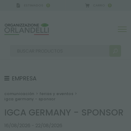
ESTIMADOS
CARRO
0
0
EMPRESA
RESULTADOS DE LA BÚSQUEDA:
Ordenar por:
SOBRE NOSOTROS
comunicación
>
ferias y eventos
>
igca germany - sponsor
EQUIPO
IGCA GERMANY - SPONSOR
TRABAJA CON NOSOTROS
SOSTENIBILIDAD
MÁS RESULTADOS PARA USTED:
16/08/2026 - 22/08/2026