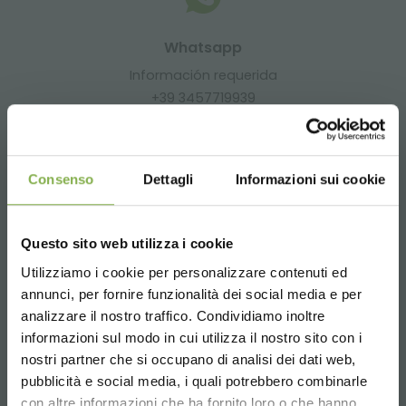
Whatsapp
Información requerida
+39 3457719939
Consenso
Dettagli
Informazioni sui cookie
Email
Questo sito web utilizza i cookie
Información requerida
Utilizziamo i cookie per personalizzare contenuti ed
info@orlandelli.it
¡ENTRA EN NUESTRO
annunci, per fornire funzionalità dei social media e per
MUNDO!
analizzare il nostro traffico. Condividiamo inoltre
informazioni sul modo in cui utilizza il nostro sito con i
Un pequeño detalle para ti...
nostri partner che si occupano di analisi dei dati web,
pubblicità e social media, i quali potrebbero combinarle
Choose the country you are in and your
Teléfono
con altre informazioni che ha fornito loro o che hanno