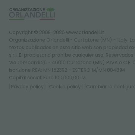
Copyright © 2009-2026 www.orlandelli.it
Organizzazione Orlandelli - Curtatone (MN) - Italy.
La
textos publicados en este sitio web son propiedad exc
s.r.l. El propietario prohíbe cualquier uso. Reservados
Via Lombardi 26 - 46010 Curtatone (MN) P.IVA e C.F. 
iscrizione REA: MN 152392 - ESTERO M/MN 004894
Capital social: Euro 100.000,00 i.v.
[Privacy policy]
[Cookie policy]
[Cambiar la configura