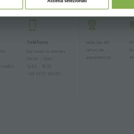
Accetta selezionati
SERVICIOS
Teléfono
Más de 40
P
años de
li
ión
De lunes a viernes
experiencia
e
08:30 - 13:00
delli.it
14:00 - 18:30
+39 0376 960311