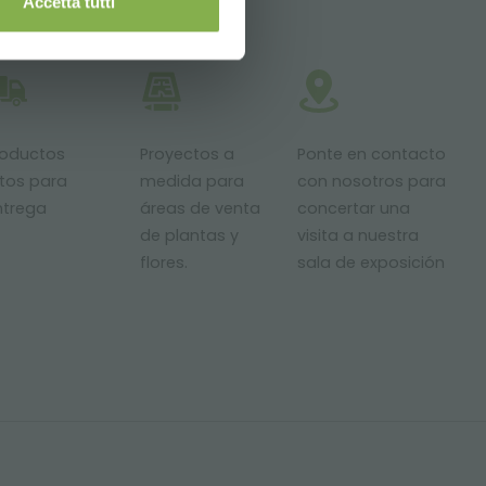
Accetta tutti
roductos
Proyectos a
Ponte en contacto
stos para
medida para
con nosotros para
ntrega
áreas de venta
concertar una
de plantas y
visita a nuestra
flores.
sala de exposición