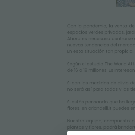
Con la pandemia, la venta de
espacios verdes privados, jard
Ahora es necesario centrarse 
nuevas tendencias del mercado
En esta situación tan propicia,
Según el estudio The World Aft
de 16 a 19 millones. Es interes
Si con las medidas de alivio 
no será así para todas y las t
Si estás pensando que ha lleg
flores, en orlandelli.it puedes
Nuestro equipo, compuesto po
plantas y flores, podrá brinda