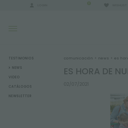
0
LOGIN
WISHLIST
RESULTADOS DE LA BÚSQUEDA:
comunicación
>
news
>
es hor
TESTIMONIOS
ES HORA DE N
NEWS
VIDEO
MÁS RESULTADOS PARA USTED:
02/07/2021
CATÁLOGOS
NEWSLETTER