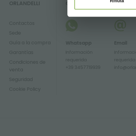
Rifiuta
ORLANDELLI
CONTACTOS
Contactos
Sede
Guía a la compra
Whatsapp
Email
Garantías
Información
Informac
requerida
requerida
Condiciones de
+39 3457719939
info@orlan
venta
Seguridad
Cookie Policy