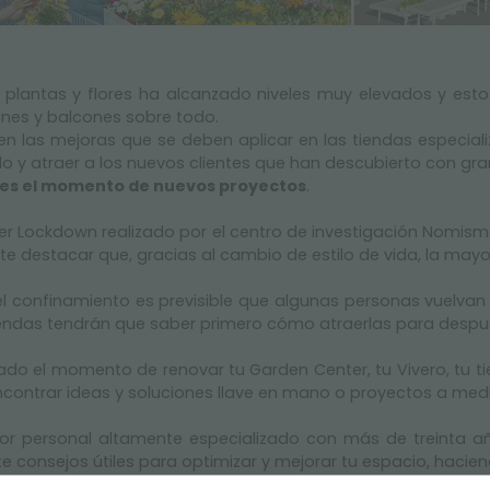
 plantas y flores ha alcanzado niveles muy elevados y esto
ines y balcones sobre todo.
en las mejoras que se deben aplicar en las tiendas especia
 y atraer a los nuevos clientes que han descubierto con gra
es el momento de nuevos proyectos
.
er Lockdown realizado por el centro de investigación Nomisma
ante destacar que, gracias al cambio de estilo de vida, la may
del confinamiento es previsible que algunas personas vuelvan
iendas tendrán que saber primero cómo atraerlas para después
ado el momento de renovar tu Garden Center, tu Vivero, tu ti
 encontrar ideas y soluciones llave en mano o proyectos a med
r personal altamente especializado con más de treinta añ
rte consejos útiles para optimizar y mejorar tu espacio, hac