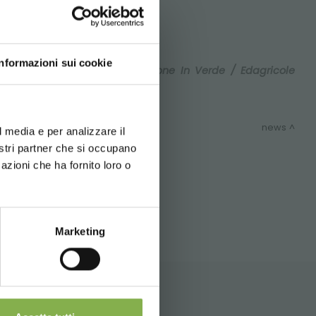
DO!
Informazioni sui cookie
ng: en colaboración con
Passione In Verde / Edagricole
d your language
erience
news
*
l media e per analizzare il
nostri partner che si occupano
azioni che ha fornito loro o
Newsletter
SITEMAP
Marketing