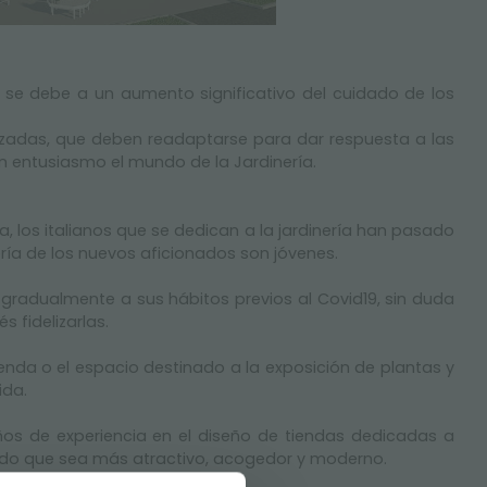
 se debe a un aumento significativo del cuidado de los
lizadas, que deben readaptarse para dar respuesta a las
n entusiasmo el mundo de la Jardinería.
, los italianos que se dedican a la jardinería han pasado
oría de los nuevos aficionados son jóvenes.
 gradualmente a sus hábitos previos al Covid19, sin duda
 fidelizarlas.
enda o el espacio destinado a la exposición de plantas y
ida.
os de experiencia en el diseño de tiendas dedicadas a
iendo que sea más atractivo, acogedor y moderno.