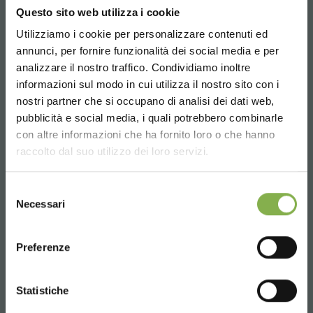
Questo sito web utilizza i cookie
Utilizziamo i cookie per personalizzare contenuti ed
¡ENTRA EN NUESTRO
annunci, per fornire funzionalità dei social media e per
MUNDO!
analizzare il nostro traffico. Condividiamo inoltre
informazioni sul modo in cui utilizza il nostro sito con i
Email
Un pequeño detalle para ti...
nostri partner che si occupano di analisi dei dati web,
Información requerida
pubblicità e social media, i quali potrebbero combinarle
Choose the country you are in and your
info@orlandelli.it
con altre informazioni che ha fornito loro o che hanno
5 % de descuento
en tu primer pedido *
language for a better browsing experience
raccolto dal suo utilizzo dei loro servizi.
2 % de descuento siempre
en todas tus
compras futuras *
UNITED STATES
Envío gratis
en compras superiores a
Selezione
Necessari
15.000 €
del
consenso
Noticias y novedades
en primicia
ENGLISH
Teléfono
(selecciona la opción Newsletter durante el
Preferenze
De lunes a viernes
registro)
08:30 - 13:00
CONTINUE
14:00 - 18:30
Statistiche
REGÍSTRATE AHORA
+39 0376 960311