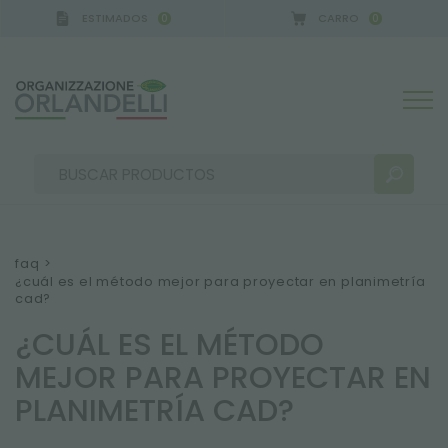
ESTIMADOS
CARRO
0
0
faq
>
¿cuál es el método mejor para proyectar en planimetría
cad?
RESULTADOS DE LA BÚSQUEDA:
Ordenar por:
¿CUÁL ES EL MÉTODO
MEJOR PARA PROYECTAR EN
PLANIMETRÍA CAD?
MÁS RESULTADOS PARA USTED: