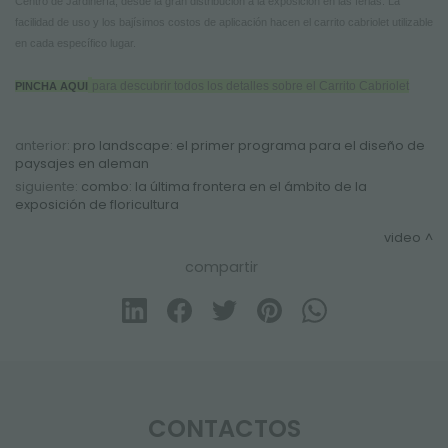
Centro de Jardinería, desde la gran distribución a la exposición en las ferias. La
facilidad de uso y los bajísimos costos de aplicación hacen el carrito cabriolet utilizable
en cada específico lugar.
para descubrir todos los detalles sobre el Carrito Cabriolet
PINCHA AQUI
anterior:
pro landscape: el primer programa para el diseño de
paysajes en aleman
siguiente:
combo: la última frontera en el ámbito de la
exposición de floricultura
video
compartir
CONTACTOS