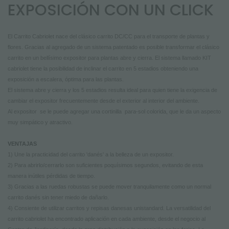
NEWSLETTER
EXPOSICIÓN CON UN CLICK
El Carrito Cabriolet nace del clásico carrito DC/CC para el transporte de plantas y
flores. Gracias al agregado de un sistema patentado es posible transformar el clásico
carrito en un bellísimo expositor para plantas abre y cierra. El sistema llamado KIT
cabriolet tiene la posibilidad de inclinar el carrito en 5 estadios obteniendo una
exposición a escalera, óptima para las plantas.
El sistema abre y cierra y los 5 estadios resulta ideal para quien tiene la exigencia de
cambiar el expositor frecuentemente desde el exterior al interior del ambiente.
Al expositor se le puede agregar una cortinilla para-sol colorida, que le da un aspecto
muy simpático y atractivo.
VENTAJAS
1) Une la practicidad del carrito 'danés' a la belleza de un expositor.
2) Para abrirlo/cerrarlo son suficientes poquísimos segundos, evitando de esta
manera inútiles pérdidas de tiempo.
3) Gracias a las ruedas robustas se puede mover tranquilamente como un normal
carrito danés sin tener miedo de dañarlo.
4) Consiente de utilizar carritos y repisas danesas unistandard. La versatilidad del
carrito cabriolet ha encontrado aplicación en cada ambiente, desde el negocio al