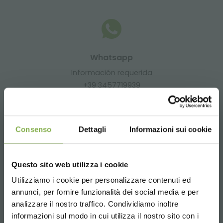
Whatsapp
Información requerida
+39 3457719939
Consenso
Dettagli
Informazioni sui cookie
Email
Questo sito web utilizza i cookie
Información requerida
Utilizziamo i cookie per personalizzare contenuti ed
info@orlandelli.it
¡ENTRA EN NUESTRO
annunci, per fornire funzionalità dei social media e per
MUNDO!
analizzare il nostro traffico. Condividiamo inoltre
informazioni sul modo in cui utilizza il nostro sito con i