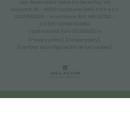
uso. Reservados todos los derechos. Via
Lombardi 26 - 46010 Curtatone (MN) P.IVA e C.F.
01333580205 - nr iscrizione REA: MN 152392 -
ESTERO M/MN 004894
Capital social: Euro 100.000,00 i.v.
[Privacy policy]
[Cookie policy]
[Cambiar la configuración de las cookies]