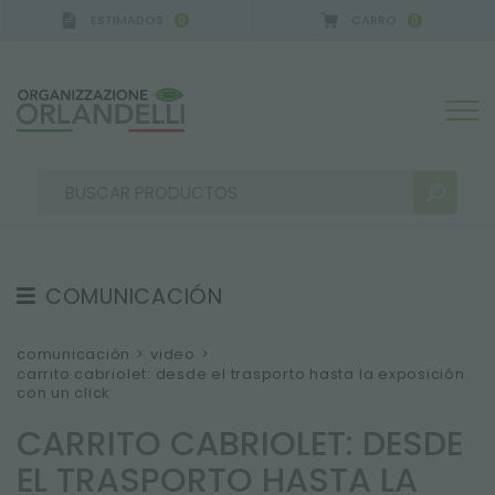
ESTIMADOS
CARRO
0
0
COMUNICACIÓN
RESULTADOS DE LA BÚSQUEDA:
Ordenar por:
TESTIMONIOS
comunicación
>
video
>
carrito cabriolet: desde el trasporto hasta la exposición
NEWS
con un click
VIDEO
CARRITO CABRIOLET: DESDE
CATÁLOGOS
MÁS RESULTADOS PARA USTED:
EL TRASPORTO HASTA LA