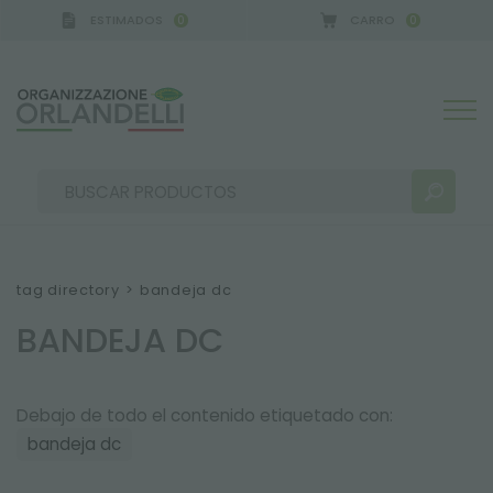
ESTIMADOS
CARRO
0
0
tag directory
>
bandeja dc
BANDEJA DC
RESULTADOS DE LA BÚSQUEDA:
Ordenar por:
Debajo de todo el contenido etiquetado con:
bandeja dc
MÁS RESULTADOS PARA USTED: