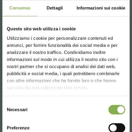
Consenso
Dettagli
Informazioni sui cookie
Whatsapp
Questo sito web utilizza i cookie
Información requerida
Utilizziamo i cookie per personalizzare contenuti ed
¡ENTRA EN NUESTRO
+39 3457719939
annunci, per fornire funzionalità dei social media e per
MUNDO!
analizzare il nostro traffico. Condividiamo inoltre
informazioni sul modo in cui utilizza il nostro sito con i
Un pequeño detalle para ti...
nostri partner che si occupano di analisi dei dati web,
pubblicità e social media, i quali potrebbero combinarle
Choose the country you are in and your
con altre informazioni che ha fornito loro o che hanno
5 % de descuento
en tu primer pedido *
language for a better browsing experience
Email
raccolto dal suo utilizzo dei loro servizi.
2 % de descuento siempre
en todas tus
Información requerida
compras futuras *
UNITED STATES
info@orlandelli.it
Envío gratis
en compras superiores a
Selezione
Necessari
15.000 €
del
consenso
Noticias y novedades
en primicia
ENGLISH
(selecciona la opción Newsletter durante el
Preferenze