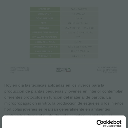
Hoy en día las técnicas aplicadas en los viveros para la
producción de plantas pequeñas y jóvenes en interior contemplan
diferentes protocolos en función del material de partida. La
micropropagación in vitro, la producción de esquejes o los injertos
hortícolas jóvenes se realizan generalmente en ambientes
controlados desde el punto de vista climático y sanitario, las
llamadas salas blancas, en estanterías iluminadas especiales.