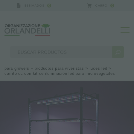
ESTIMADOS
CARRO
0
0
para growers – productos para viveristas
>
luces led
>
carrito dc con kit de iluminación led para microvegetales
RESULTADOS DE LA BÚSQUEDA:
Ordenar por:
MÁS RESULTADOS PARA USTED: