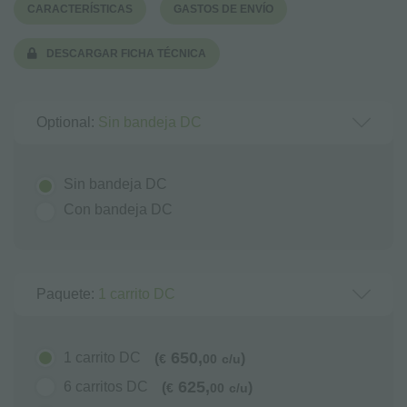
CARACTERÍSTICAS
GASTOS DE ENVÍO
DESCARGAR FICHA TÉCNICA
Optional:
Sin bandeja DC
Sin bandeja DC
Con bandeja DC
Paquete:
1 carrito DC
650,
1 carrito DC
(
)
€
00
c/u
625,
6 carritos DC
(
)
€
00
c/u