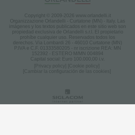
Copyright © 2009-2026 www.orlandelli.it
Organizzazione Orlandelli - Curtatone (MN) - Italy.
Las
imágenes y los textos publicados en este sitio web son
propiedad exclusiva de Orlandelli s.r.l. El propietario
prohíbe cualquier uso. Reservados todos los
derechos. Via Lombardi 26 - 46010 Curtatone (MN)
P.IVA e C.F. 01333580205 - nr iscrizione REA: MN
152392 - ESTERO M/MN 004894
Capital social: Euro 100.000,00 i.v.
[Privacy policy]
[Cookie policy]
[Cambiar la configuración de las cookies]