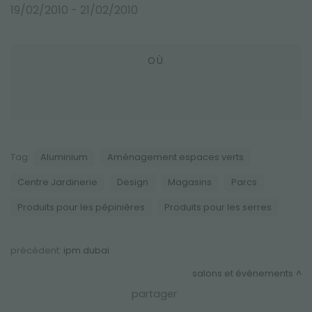
SALONS ET ÉVÈNEMENTS
19/02/2010 - 21/02/2010
OÙ
Tag:
Aluminium
Aménagement espaces verts
Centre Jardinerie
Design
Magasins
Parcs
Produits pour les pépinières
Produits pour les serres
précédent:
ipm dubai
salons et évènements
partager