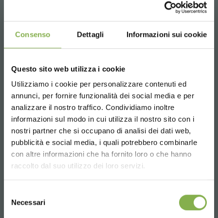
Email
Informations requises
Consenso
Dettagli
Informazioni sui cookie
info@orlandelli.it
Questo sito web utilizza i cookie
ENTREZ DANS NOTRE
Utilizziamo i cookie per personalizzare contenuti ed
annunci, per fornire funzionalità dei social media e per
UNIVERS!
Téléphone
analizzare il nostro traffico. Condividiamo inoltre
De lundi à vendredi
informazioni sul modo in cui utilizza il nostro sito con i
Un petit cadeau pour vous...
08:30 - 13:00
nostri partner che si occupano di analisi dei dati web,
14:00 - 18:30
pubblicità e social media, i quali potrebbero combinarle
5 % de réduction
sur votre première
Choose the country you are in and your
+39 0376 960311
con altre informazioni che ha fornito loro o che hanno
language for a better browsing experience
commande *
raccolto dal suo utilizzo dei loro servizi.
2 % de réduction toujours
sur tous vos
achats futurs *
UNITED STATES
Selezione
Livraison gratuite
à partir de 15 000 €
SERVICES
Necessari
del
Actualités et mises à jour
en avant-
consenso
ENGLISH