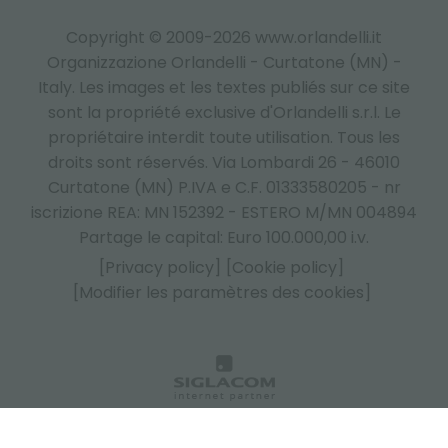
Copyright © 2009-2026 www.orlandelli.it
Organizzazione Orlandelli - Curtatone (MN) -
Italy.
Les images et les textes publiés sur ce site
sont la propriété exclusive d'Orlandelli s.r.l. Le
propriétaire interdit toute utilisation. Tous les
droits sont réservés. Via Lombardi 26 - 46010
Curtatone (MN) P.IVA e C.F. 01333580205 - nr
iscrizione REA: MN 152392 - ESTERO M/MN 004894
Partage le capital: Euro 100.000,00 i.v.
[Privacy policy]
[Cookie policy]
[Modifier les paramètres des cookies]