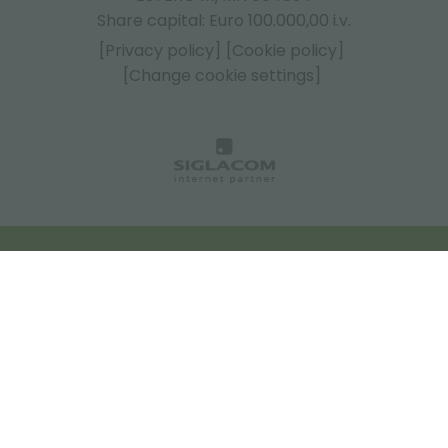
Share capital: Euro 100.000,00 i.v.
[Privacy policy]
[Cookie policy]
[Change cookie settings]