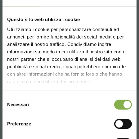
Questo sito web utilizza i cookie
Whatsapp
Utilizziamo i cookie per personalizzare contenuti ed
Request information
annunci, per fornire funzionalità dei social media e per
+39 3457719939
analizzare il nostro traffico. Condividiamo inoltre
informazioni sul modo in cui utilizza il nostro sito con i
nostri partner che si occupano di analisi dei dati web,
pubblicità e social media, i quali potrebbero combinarle
Choose the country you are in and your
con altre informazioni che ha fornito loro o che hanno
language for a better browsing experience
raccolto dal suo utilizzo dei loro servizi.
Email
Request information
UNITED STATES
Selezione
info@orlandelli.it
Necessari
del
consenso
ENGLISH
Preferenze
CONTINUE